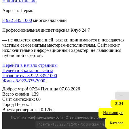
Написать письмо
Адрес: г. Пермь
8-922-335-1000
многоканальный
Профессиональная диспетчерская Клуб 24.7
— не является компанией, заявки принимаются и передаются
частным самозанятым мастерам‑исполнителям. Сайт носит
исключительно информационный характер, не являющийся
публичной офертой.
Перейти в начало страницы
Перейти в каталог - сайта
Позвонить - 8-922-335-1000
Жми - 8-922-335-3000!
Доброе утро! 07:24 Пятница 07.08.2026
Всего онлайн:
139
—
Сайт cантехник:
60
2124
Город Пермь:
1
Время рендеринга:
0.126c.
На главную
Политика конфиденциальности
Ответственность сторон
Каталог
IP сайта - 188.225.73.240 - Российская Федерация