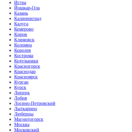
Истра
Йошкар-Ола
Казань
Калининград
Калуга
Кемерово
Киров
Климовск
Коломна
Королев
Кострома
Котельники
Красногорск
Краснодар
Красноярск
Курган
Курск
Липецк
Лобня
Лосино-Петровский
Лыткарино
Люберцы
Магнитогорск
Москва
Московский