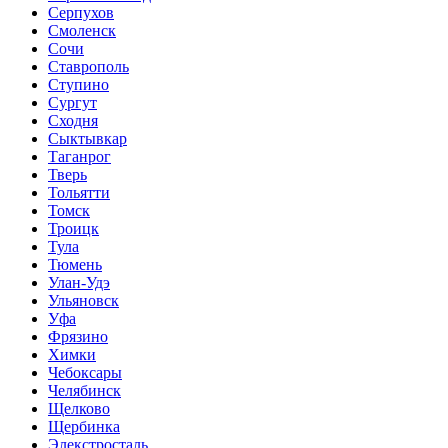
Серпухов
Смоленск
Сочи
Ставрополь
Ступино
Сургут
Сходня
Сыктывкар
Таганрог
Тверь
Тольятти
Томск
Троицк
Тула
Тюмень
Улан-Удэ
Ульяновск
Уфа
Фрязино
Химки
Чебоксары
Челябинск
Щелково
Щербинка
Элекстросталь