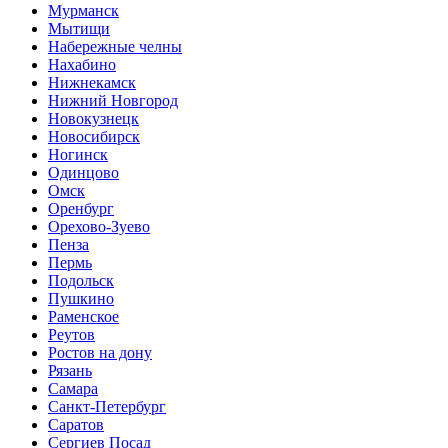
Мурманск
Мытищи
Набережные челны
Нахабино
Нижнекамск
Нижний Новгород
Новокузнецк
Новосибирск
Ногинск
Одинцово
Омск
Оренбург
Орехово-Зуево
Пенза
Пермь
Подольск
Пушкино
Раменское
Реутов
Ростов на дону
Рязань
Самара
Санкт-Петербург
Саратов
Сергиев Посад