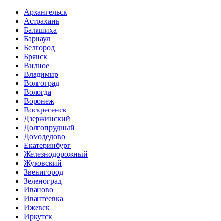
Архангельск
Астрахань
Балашиха
Барнаул
Белгород
Брянск
Видное
Владимир
Волгоград
Вологда
Воронеж
Воскресенск
Дзержинский
Долгопрудный
Домодедово
Екатеринбург
Железнодорожный
Жуковский
Звенигород
Зеленоград
Иваново
Ивантеевка
Ижевск
Иркутск