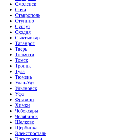
Смоленск
Сочи
Ставрополь
Ступино
Сургут
Сходня
Сыктывкар
Таганрог
Тверь
Тольятти
Томск
Троицк
Тула
Тюмень
Улан-Удэ
Ульяновск
Уфа
Фрязино
Химки
Чебоксары
Челябинск
Щелково
Щербинка
Элекстросталь
Электроугли