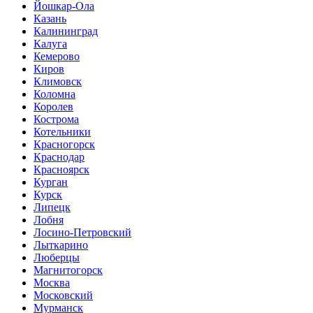
Йошкар-Ола
Казань
Калининград
Калуга
Кемерово
Киров
Климовск
Коломна
Королев
Кострома
Котельники
Красногорск
Краснодар
Красноярск
Курган
Курск
Липецк
Лобня
Лосино-Петровский
Лыткарино
Люберцы
Магнитогорск
Москва
Московский
Мурманск