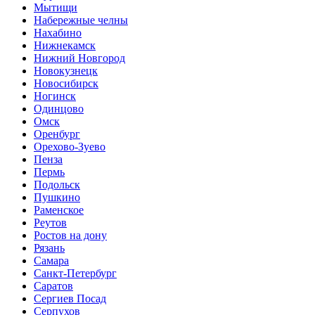
Мытищи
Набережные челны
Нахабино
Нижнекамск
Нижний Новгород
Новокузнецк
Новосибирск
Ногинск
Одинцово
Омск
Оренбург
Орехово-Зуево
Пенза
Пермь
Подольск
Пушкино
Раменское
Реутов
Ростов на дону
Рязань
Самара
Санкт-Петербург
Саратов
Сергиев Посад
Серпухов