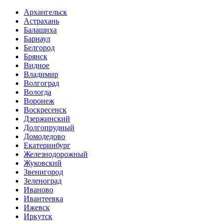
Архангельск
Астрахань
Балашиха
Барнаул
Белгород
Брянск
Видное
Владимир
Волгоград
Вологда
Воронеж
Воскресенск
Дзержинский
Долгопрудный
Домодедово
Екатеринбург
Железнодорожный
Жуковский
Звенигород
Зеленоград
Иваново
Ивантеевка
Ижевск
Иркутск