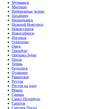
Мурманск
Мытищи
Набережные челны
Нахабино
Нижнекамск
Нижний Новгород
Новокузнецк
Новосибирск
Ногинск
Одинцово
Омск
Оренбург
Орехово-Зуево
Пенза
Пермь
Подольск
Пушкино
Раменское
Реутов
Ростов на дону
Рязань
Самара
Санкт-Петербург
Саратов
Сергиев Посад