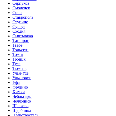
Серпухов
Смоленск
Сочи
Ставрополь
Ступино
Сургут
Сходня
Сыктывкар
Таганрог
Тверь
Тольятти
Томск
Троицк
Тула
Тюмень
Улан-Удэ
Ульяновск
Уфа
Фрязино
Химки
Чебоксары
Челябинск
Щелково
Щербинка
Элекстросталь