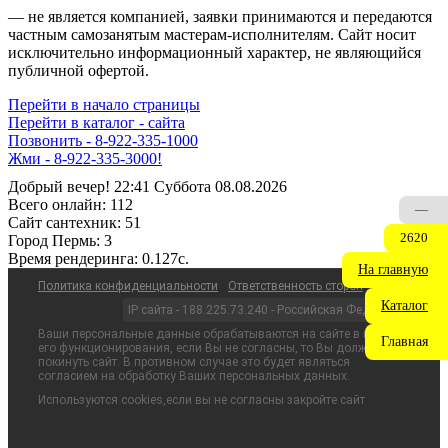
— не является компанией, заявки принимаются и передаются
частным самозанятым мастерам‑исполнителям. Сайт носит
исключительно информационный характер, не являющийся
публичной офертой.
Перейти в начало страницы
Перейти в каталог - сайта
Позвонить - 8-922-335-1000
Жми - 8-922-335-3000!
Добрый вечер! 22:41 Суббота 08.08.2026
Всего онлайн:
112
—
Сайт cантехник:
51
2620
Город Пермь:
3
Время рендеринга:
0.127c.
На главную
Политика конфиденциальности
Ответственность сторон
Каталог
IP сайта - 188.225.73.240 - Российская Федерация
Ваши персональные данные обрабатываются на сайте в целях
Главная
его функционирования, если Вы не согласны, то Вы должны
покинуть сайт. В противном случае это будет являться
согласием на обработку Ваших персональных данных.
Используются cookies,если вы не согласны закройте сайт