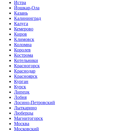
Истра
Йошкар-Ола
Казань
Калининград
Калуга
Кемерово
Киров
Климовск
Коломна
Королев
Кострома
Котельники
Красногорск
Краснодар
Красноярск
Курган
Курск
Липецк
Лобня
Лосино-Петровский
Лыткарино
Люберцы
Магнитогорск
Москва
Московский