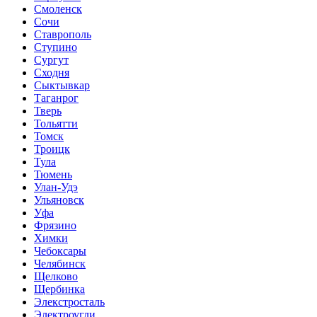
Смоленск
Сочи
Ставрополь
Ступино
Сургут
Сходня
Сыктывкар
Таганрог
Тверь
Тольятти
Томск
Троицк
Тула
Тюмень
Улан-Удэ
Ульяновск
Уфа
Фрязино
Химки
Чебоксары
Челябинск
Щелково
Щербинка
Элекстросталь
Электроугли