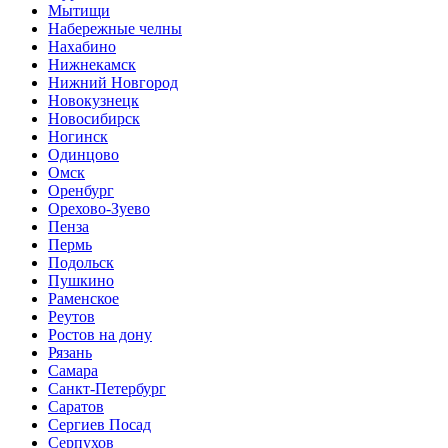
Мытищи
Набережные челны
Нахабино
Нижнекамск
Нижний Новгород
Новокузнецк
Новосибирск
Ногинск
Одинцово
Омск
Оренбург
Орехово-Зуево
Пенза
Пермь
Подольск
Пушкино
Раменское
Реутов
Ростов на дону
Рязань
Самара
Санкт-Петербург
Саратов
Сергиев Посад
Серпухов