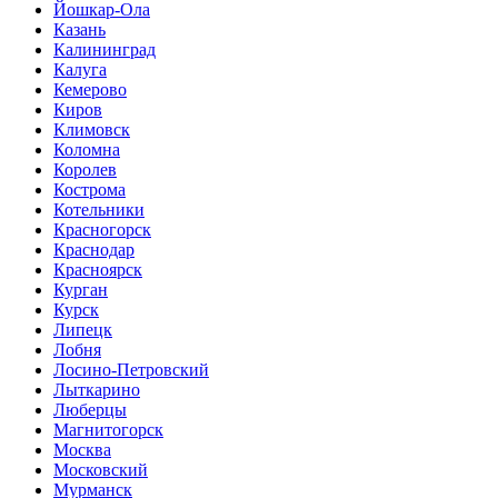
Йошкар-Ола
Казань
Калининград
Калуга
Кемерово
Киров
Климовск
Коломна
Королев
Кострома
Котельники
Красногорск
Краснодар
Красноярск
Курган
Курск
Липецк
Лобня
Лосино-Петровский
Лыткарино
Люберцы
Магнитогорск
Москва
Московский
Мурманск