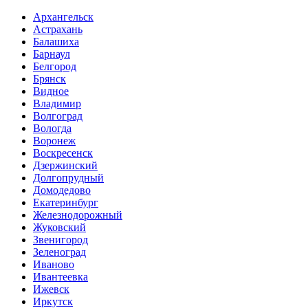
Архангельск
Астрахань
Балашиха
Барнаул
Белгород
Брянск
Видное
Владимир
Волгоград
Вологда
Воронеж
Воскресенск
Дзержинский
Долгопрудный
Домодедово
Екатеринбург
Железнодорожный
Жуковский
Звенигород
Зеленоград
Иваново
Ивантеевка
Ижевск
Иркутск