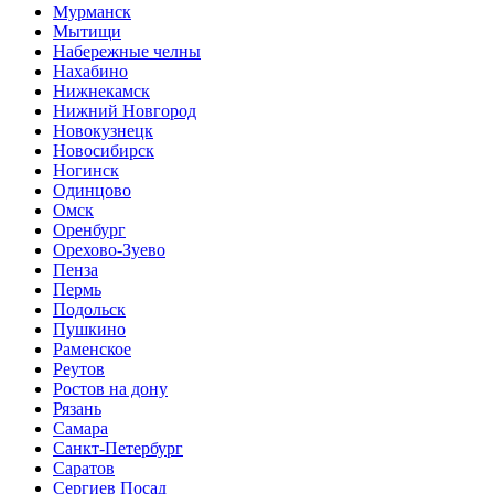
Мурманск
Мытищи
Набережные челны
Нахабино
Нижнекамск
Нижний Новгород
Новокузнецк
Новосибирск
Ногинск
Одинцово
Омск
Оренбург
Орехово-Зуево
Пенза
Пермь
Подольск
Пушкино
Раменское
Реутов
Ростов на дону
Рязань
Самара
Санкт-Петербург
Саратов
Сергиев Посад