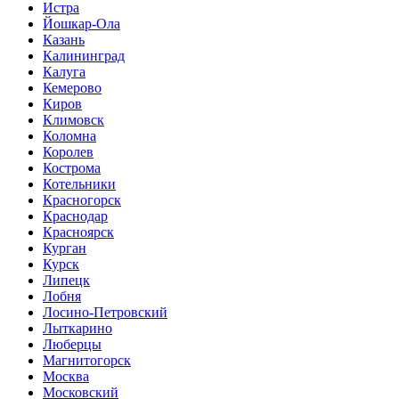
Истра
Йошкар-Ола
Казань
Калининград
Калуга
Кемерово
Киров
Климовск
Коломна
Королев
Кострома
Котельники
Красногорск
Краснодар
Красноярск
Курган
Курск
Липецк
Лобня
Лосино-Петровский
Лыткарино
Люберцы
Магнитогорск
Москва
Московский