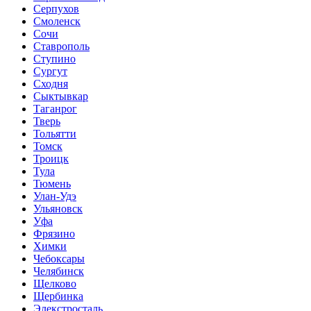
Серпухов
Смоленск
Сочи
Ставрополь
Ступино
Сургут
Сходня
Сыктывкар
Таганрог
Тверь
Тольятти
Томск
Троицк
Тула
Тюмень
Улан-Удэ
Ульяновск
Уфа
Фрязино
Химки
Чебоксары
Челябинск
Щелково
Щербинка
Элекстросталь