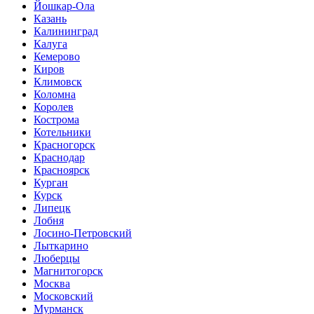
Йошкар-Ола
Казань
Калининград
Калуга
Кемерово
Киров
Климовск
Коломна
Королев
Кострома
Котельники
Красногорск
Краснодар
Красноярск
Курган
Курск
Липецк
Лобня
Лосино-Петровский
Лыткарино
Люберцы
Магнитогорск
Москва
Московский
Мурманск