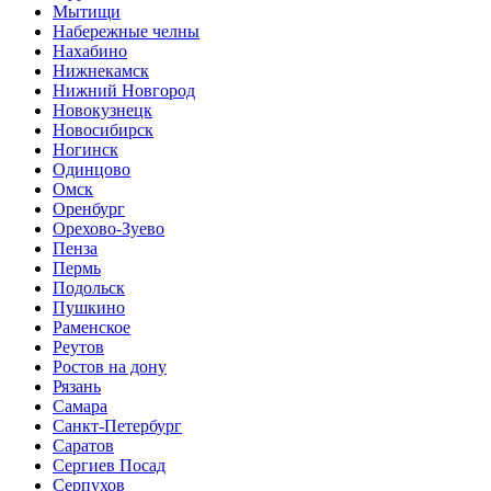
Мытищи
Набережные челны
Нахабино
Нижнекамск
Нижний Новгород
Новокузнецк
Новосибирск
Ногинск
Одинцово
Омск
Оренбург
Орехово-Зуево
Пенза
Пермь
Подольск
Пушкино
Раменское
Реутов
Ростов на дону
Рязань
Самара
Санкт-Петербург
Саратов
Сергиев Посад
Серпухов