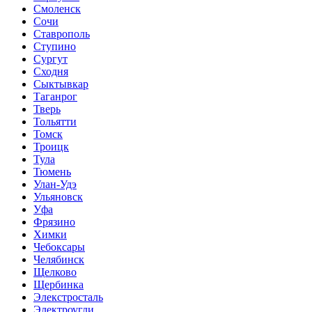
Смоленск
Сочи
Ставрополь
Ступино
Сургут
Сходня
Сыктывкар
Таганрог
Тверь
Тольятти
Томск
Троицк
Тула
Тюмень
Улан-Удэ
Ульяновск
Уфа
Фрязино
Химки
Чебоксары
Челябинск
Щелково
Щербинка
Элекстросталь
Электроугли