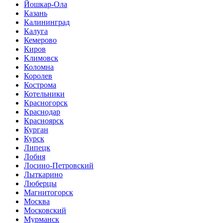
Йошкар-Ола
Казань
Калининград
Калуга
Кемерово
Киров
Климовск
Коломна
Королев
Кострома
Котельники
Красногорск
Краснодар
Красноярск
Курган
Курск
Липецк
Лобня
Лосино-Петровский
Лыткарино
Люберцы
Магнитогорск
Москва
Московский
Мурманск