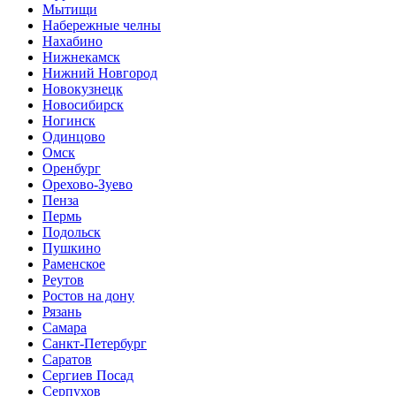
Мытищи
Набережные челны
Нахабино
Нижнекамск
Нижний Новгород
Новокузнецк
Новосибирск
Ногинск
Одинцово
Омск
Оренбург
Орехово-Зуево
Пенза
Пермь
Подольск
Пушкино
Раменское
Реутов
Ростов на дону
Рязань
Самара
Санкт-Петербург
Саратов
Сергиев Посад
Серпухов