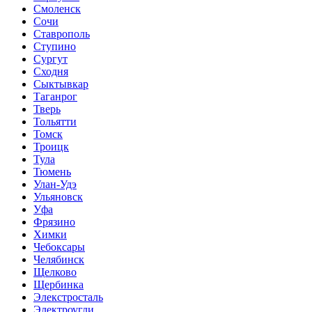
Смоленск
Сочи
Ставрополь
Ступино
Сургут
Сходня
Сыктывкар
Таганрог
Тверь
Тольятти
Томск
Троицк
Тула
Тюмень
Улан-Удэ
Ульяновск
Уфа
Фрязино
Химки
Чебоксары
Челябинск
Щелково
Щербинка
Элекстросталь
Электроугли