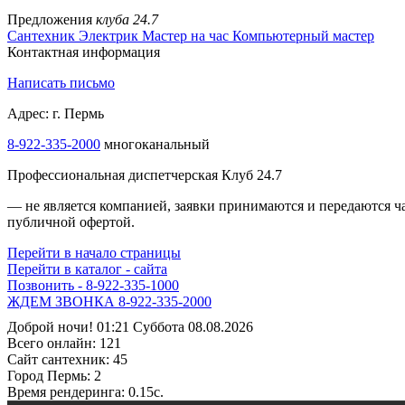
Предложения
клуба 24.7
Сантехник
Электрик
Мастер на час
Компьютерный мастер
Контактная информация
Написать письмо
Адрес: г. Пермь
8-922-335-1000
многоканальный
Профессиональная диспетчерская Клуб 24.7
— не является компанией, заявки принимаются и передаются 
публичной офертой.
Перейти в начало страницы
Перейти в каталог - сайта
Позвонить - 8-922-335-1000
Жми - 8-922-335-3000!
Доброй ночи! 01:21 Суббота 08.08.2026
Всего онлайн:
121
Сайт cантехник:
45
Город Пермь:
2
Время рендеринга:
0.15c.