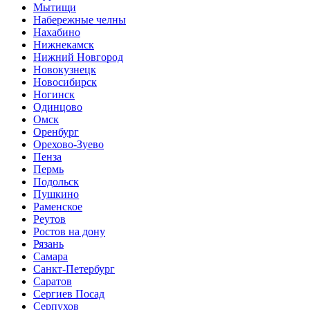
Мытищи
Набережные челны
Нахабино
Нижнекамск
Нижний Новгород
Новокузнецк
Новосибирск
Ногинск
Одинцово
Омск
Оренбург
Орехово-Зуево
Пенза
Пермь
Подольск
Пушкино
Раменское
Реутов
Ростов на дону
Рязань
Самара
Санкт-Петербург
Саратов
Сергиев Посад
Серпухов