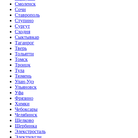
Смоленск
Сочи
Ставрополь
Ступино
Сургут
Сходня
Сыктывкар
Таганрог
Тверь
Тольятти
Томск
Троицк
Тула
Тюмень
Улан-Удэ
Ульяновск
Уфа
Фрязино
Химки
Чебоксары
Челябинск
Щелково
Щербинка
Элекстросталь
Электроугли