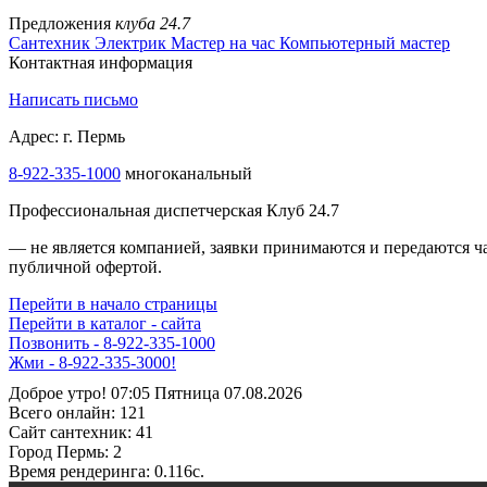
Предложения
клуба 24.7
Сантехник
Электрик
Мастер на час
Компьютерный мастер
Контактная информация
Написать письмо
Адрес: г. Пермь
8-922-335-1000
многоканальный
Профессиональная диспетчерская Клуб 24.7
— не является компанией, заявки принимаются и передаются 
публичной офертой.
Перейти в начало страницы
Перейти в каталог - сайта
Позвонить - 8-922-335-1000
Жми - 8-922-335-3000!
Доброе утро! 07:05 Пятница 07.08.2026
Всего онлайн:
121
Сайт cантехник:
41
Город Пермь:
2
Время рендеринга:
0.116c.