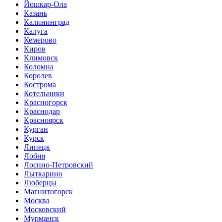
Йошкар-Ола
Казань
Калининград
Калуга
Кемерово
Киров
Климовск
Коломна
Королев
Кострома
Котельники
Красногорск
Краснодар
Красноярск
Курган
Курск
Липецк
Лобня
Лосино-Петровский
Лыткарино
Люберцы
Магнитогорск
Москва
Московский
Мурманск