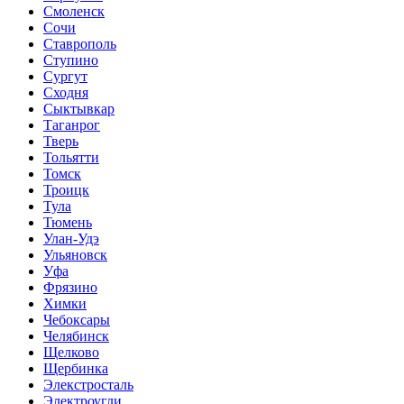
Смоленск
Сочи
Ставрополь
Ступино
Сургут
Сходня
Сыктывкар
Таганрог
Тверь
Тольятти
Томск
Троицк
Тула
Тюмень
Улан-Удэ
Ульяновск
Уфа
Фрязино
Химки
Чебоксары
Челябинск
Щелково
Щербинка
Элекстросталь
Электроугли