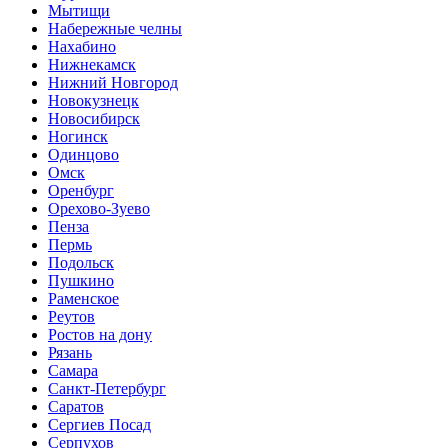
Мытищи
Набережные челны
Нахабино
Нижнекамск
Нижний Новгород
Новокузнецк
Новосибирск
Ногинск
Одинцово
Омск
Оренбург
Орехово-Зуево
Пенза
Пермь
Подольск
Пушкино
Раменское
Реутов
Ростов на дону
Рязань
Самара
Санкт-Петербург
Саратов
Сергиев Посад
Серпухов