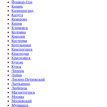
Йошкар-Ола
Казань
Калининград
Калуга
Кемерово
Киров
Климовск
Коломна
Королев
Кострома
Котельники
Красногорск
Краснодар
Красноярск
Курган
Курск
Липецк
Лобня
Лосино-Петровский
Лыткарино
Люберцы
Магнитогорск
Москва
Московский
Мурманск