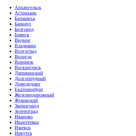
Архангельск
Астрахань
Балашиха
Барнаул
Белгород
Брянск
Видное
Владимир
Волгоград
Вологда
Воронеж
Воскресенск
Дзержинский
Долгопрудный
Домодедово
Екатеринбург
Железнодорожный
Жуковский
Звенигород
Зеленоград
Иваново
Ивантеевка
Ижевск
Иркутск