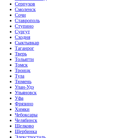
Серпухов
Смоленск
Сочи
Ставрополь
Ступино
Сургут
Сходня
Сыктывкар
Таганрог
Тверь
Тольятти
Томск
Троицк
Тула
Тюмень
Улан-Удэ
Ульяновск
Уфа
Фрязино
Химки
Чебоксары
Челябинск
Щелково
Щербинка
Элекстросталь