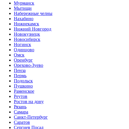
Мурманск
Мытищи
Набережные челны
Нахабино
Нижнекамск
Нижний Новгород
Новокузнецк
Новосибирск
Ногинск
Одинцово
Омск
Оренбург
Орехово-Зуево
Пенза
Пермь
Подольск
Пушкино
Раменское
Реутов
Ростов на дону
Рязань
Самара
Санкт-Петербург
Саратов
Сергиев Посад