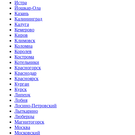
Истра
Йошкар-Ола
Казань
Калининград
Калуга
Кемерово
Киров
Климовск
Коломна
Королев
Кострома
Котельники
Красногорск
Краснодар
Красноярск
Курган
Курск
Липецк
Лобня
Лосино-Петровский
Лыткарино
Люберцы
Магнитогорск
Москва
Московский