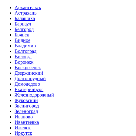
Архангельск
Астрахань
Балашиха
Барнаул
Белгород
Брянск
Видное
Владимир
Волгоград
Вологда
Воронеж
Воскресенск
Дзержинский
Долгопрудный
Домодедово
Екатеринбург
Железнодорожный
Жуковский
Звенигород
Зеленоград
Иваново
Ивантеевка
Ижевск
Иркутск