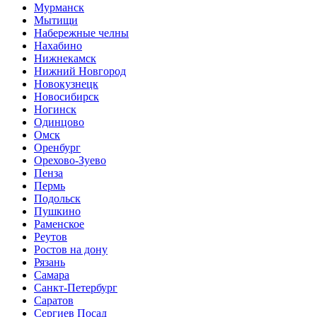
Мурманск
Мытищи
Набережные челны
Нахабино
Нижнекамск
Нижний Новгород
Новокузнецк
Новосибирск
Ногинск
Одинцово
Омск
Оренбург
Орехово-Зуево
Пенза
Пермь
Подольск
Пушкино
Раменское
Реутов
Ростов на дону
Рязань
Самара
Санкт-Петербург
Саратов
Сергиев Посад