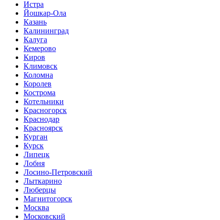
Истра
Йошкар-Ола
Казань
Калининград
Калуга
Кемерово
Киров
Климовск
Коломна
Королев
Кострома
Котельники
Красногорск
Краснодар
Красноярск
Курган
Курск
Липецк
Лобня
Лосино-Петровский
Лыткарино
Люберцы
Магнитогорск
Москва
Московский