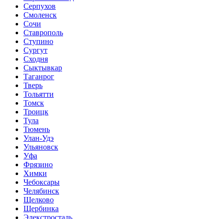
Серпухов
Смоленск
Сочи
Ставрополь
Ступино
Сургут
Сходня
Сыктывкар
Таганрог
Тверь
Тольятти
Томск
Троицк
Тула
Тюмень
Улан-Удэ
Ульяновск
Уфа
Фрязино
Химки
Чебоксары
Челябинск
Щелково
Щербинка
Элекстросталь