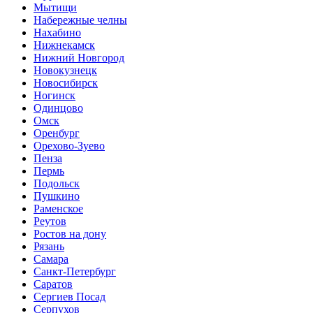
Мытищи
Набережные челны
Нахабино
Нижнекамск
Нижний Новгород
Новокузнецк
Новосибирск
Ногинск
Одинцово
Омск
Оренбург
Орехово-Зуево
Пенза
Пермь
Подольск
Пушкино
Раменское
Реутов
Ростов на дону
Рязань
Самара
Санкт-Петербург
Саратов
Сергиев Посад
Серпухов