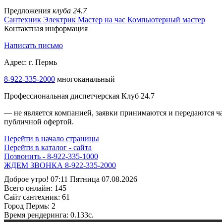
Предложения
клуба 24.7
Сантехник
Электрик
Мастер на час
Компьютерный мастер
Контактная информация
Написать письмо
Адрес: г. Пермь
8-922-335-1000
многоканальный
Профессиональная диспетчерская Клуб 24.7
— не является компанией, заявки принимаются и передаются 
публичной офертой.
Перейти в начало страницы
Перейти в каталог - сайта
Позвонить - 8-922-335-1000
Жми - 8-922-335-3000!
Доброе утро! 07:11 Пятница 07.08.2026
Всего онлайн:
145
Сайт cантехник:
61
Город Пермь:
2
Время рендеринга:
0.133c.