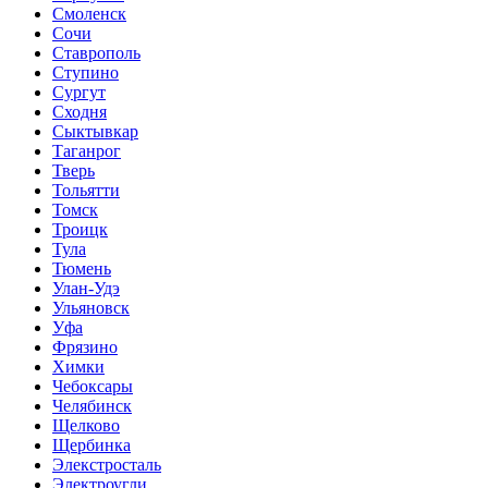
Смоленск
Сочи
Ставрополь
Ступино
Сургут
Сходня
Сыктывкар
Таганрог
Тверь
Тольятти
Томск
Троицк
Тула
Тюмень
Улан-Удэ
Ульяновск
Уфа
Фрязино
Химки
Чебоксары
Челябинск
Щелково
Щербинка
Элекстросталь
Электроугли