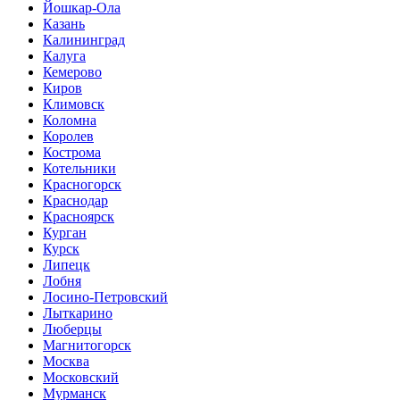
Йошкар-Ола
Казань
Калининград
Калуга
Кемерово
Киров
Климовск
Коломна
Королев
Кострома
Котельники
Красногорск
Краснодар
Красноярск
Курган
Курск
Липецк
Лобня
Лосино-Петровский
Лыткарино
Люберцы
Магнитогорск
Москва
Московский
Мурманск