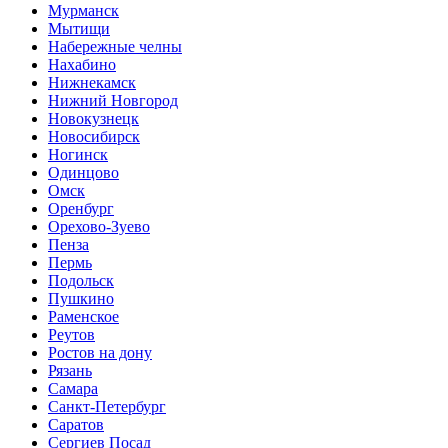
Мурманск
Мытищи
Набережные челны
Нахабино
Нижнекамск
Нижний Новгород
Новокузнецк
Новосибирск
Ногинск
Одинцово
Омск
Оренбург
Орехово-Зуево
Пенза
Пермь
Подольск
Пушкино
Раменское
Реутов
Ростов на дону
Рязань
Самара
Санкт-Петербург
Саратов
Сергиев Посад