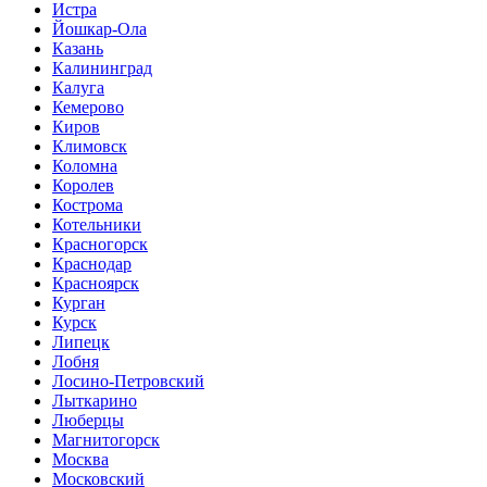
Истра
Йошкар-Ола
Казань
Калининград
Калуга
Кемерово
Киров
Климовск
Коломна
Королев
Кострома
Котельники
Красногорск
Краснодар
Красноярск
Курган
Курск
Липецк
Лобня
Лосино-Петровский
Лыткарино
Люберцы
Магнитогорск
Москва
Московский