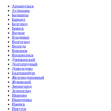
Архангельск
Астрахань
Балашиха
Барнаул
Белгород
Брянск
Видное
Владимир
Волгоград
Вологда
Воронеж
Воскресенск
Дзержинский
Долгопрудный
Домодедово
Екатеринбург
Железнодорожный
Жуковский
Звенигород
Зеленоград
Иваново
Ивантеевка
Ижевск
Иркутск