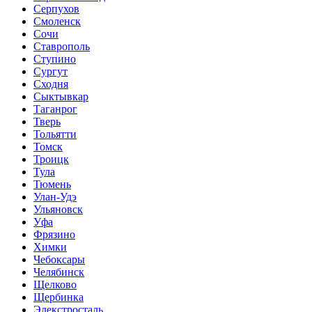
Серпухов
Смоленск
Сочи
Ставрополь
Ступино
Сургут
Сходня
Сыктывкар
Таганрог
Тверь
Тольятти
Томск
Троицк
Тула
Тюмень
Улан-Удэ
Ульяновск
Уфа
Фрязино
Химки
Чебоксары
Челябинск
Щелково
Щербинка
Элекстросталь