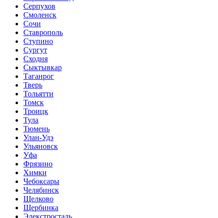
Серпухов
Смоленск
Сочи
Ставрополь
Ступино
Сургут
Сходня
Сыктывкар
Таганрог
Тверь
Тольятти
Томск
Троицк
Тула
Тюмень
Улан-Удэ
Ульяновск
Уфа
Фрязино
Химки
Чебоксары
Челябинск
Щелково
Щербинка
Элекстросталь