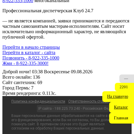
8-922-335-1000
многоканальный
Профессиональная диспетчерская Клуб 24.7
— не является компанией, заявки принимаются и передаются
частным самозанятым мастерам‑исполнителям. Сайт носит
исключительно информационный характер, не являющийся
публичной офертой.
Перейти в начало страницы
Перейти в каталог - сайта
Позвонить - 8-922-335-1000
Жми - 8-922-335-3000!
Доброй ночи! 03:38 Воскресенье 09.08.2026
Всего онлайн:
136
—
Сайт cантехник:
69
2201
Город Пермь:
7
Время рендеринга:
0.113c.
На главную
Политика конфиденциальности
Ответственность сторон
Каталог
IP сайта - 188.225.73.240 - Российская Федерация
Ваши персональные данные обрабатываются на сайте в целях
Главная
его функционирования, если Вы не согласны, то Вы должны
покинуть сайт. В противном случае это будет являться
согласием на обработку Ваших персональных данных.