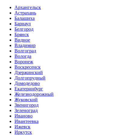
Архангельск
Астрахань
Балашиха
Барнаул
Белгород
Брянск
Видное
Владимир
Волгоград
Вологда
Воронеж
Воскресенск
Дзержинский
Долгопрудный
Домодедово
Екатеринбург
Железнодорожный
Жуковский
Звенигород
Зеленоград
Иваново
Ивантеевка
Ижевск
Иркутск