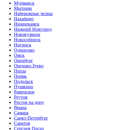
Мурманск
Мытищи
Набережные челны
Нахабино
Нижнекамск
Нижний Новгород
Новокузнецк
Новосибирск
Ногинск
Одинцово
Омск
Оренбург
Орехово-Зуево
Пенза
Пермь
Подольск
Пушкино
Раменское
Реутов
Ростов на дону
Рязань
Самара
Санкт-Петербург
Саратов
Сергиев Посад