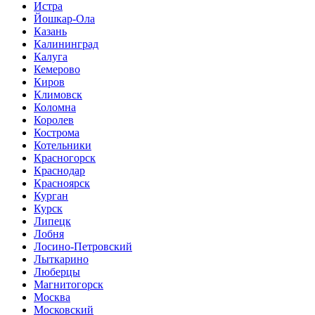
Истра
Йошкар-Ола
Казань
Калининград
Калуга
Кемерово
Киров
Климовск
Коломна
Королев
Кострома
Котельники
Красногорск
Краснодар
Красноярск
Курган
Курск
Липецк
Лобня
Лосино-Петровский
Лыткарино
Люберцы
Магнитогорск
Москва
Московский