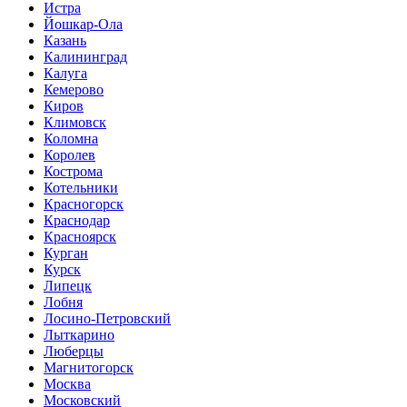
Истра
Йошкар-Ола
Казань
Калининград
Калуга
Кемерово
Киров
Климовск
Коломна
Королев
Кострома
Котельники
Красногорск
Краснодар
Красноярск
Курган
Курск
Липецк
Лобня
Лосино-Петровский
Лыткарино
Люберцы
Магнитогорск
Москва
Московский