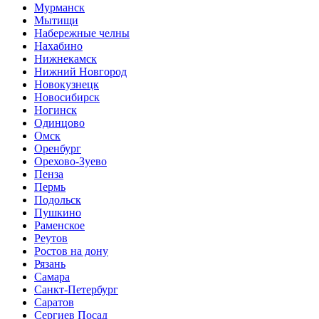
Мурманск
Мытищи
Набережные челны
Нахабино
Нижнекамск
Нижний Новгород
Новокузнецк
Новосибирск
Ногинск
Одинцово
Омск
Оренбург
Орехово-Зуево
Пенза
Пермь
Подольск
Пушкино
Раменское
Реутов
Ростов на дону
Рязань
Самара
Санкт-Петербург
Саратов
Сергиев Посад