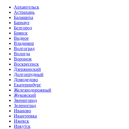
Архангельск
Астрахань
Балашиха
Барнаул
Белгород
Брянск
Видное
Владимир
Волгоград
Вологда
Воронеж
Воскресенск
Дзержинский
Долгопрудный
Домодедово
Екатеринбург
Железнодорожный
Жуковский
Звенигород
Зеленоград
Иваново
Ивантеевка
Ижевск
Иркутск