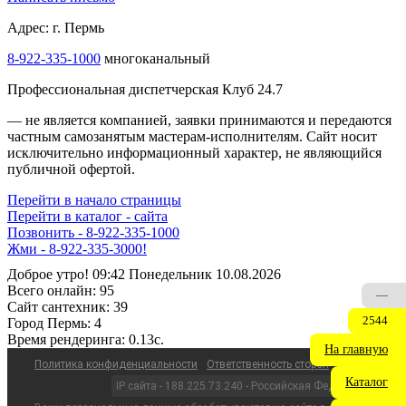
Адрес: г. Пермь
8-922-335-1000
многоканальный
Профессиональная диспетчерская Клуб 24.7
— не является компанией, заявки принимаются и передаются
частным самозанятым мастерам‑исполнителям. Сайт носит
исключительно информационный характер, не являющийся
публичной офертой.
Перейти в начало страницы
Перейти в каталог - сайта
Позвонить - 8-922-335-1000
Жми - 8-922-335-3000!
Доброе утро! 09:42 Понедельник 10.08.2026
Всего онлайн:
95
—
Сайт cантехник:
39
2544
Город Пермь:
4
Время рендеринга:
0.13c.
На главную
Политика конфиденциальности
Ответственность сторон
Каталог
IP сайта - 188.225.73.240 - Российская Федерация