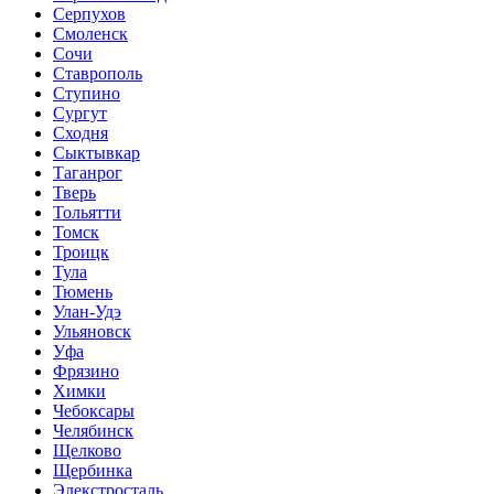
Серпухов
Смоленск
Сочи
Ставрополь
Ступино
Сургут
Сходня
Сыктывкар
Таганрог
Тверь
Тольятти
Томск
Троицк
Тула
Тюмень
Улан-Удэ
Ульяновск
Уфа
Фрязино
Химки
Чебоксары
Челябинск
Щелково
Щербинка
Элекстросталь