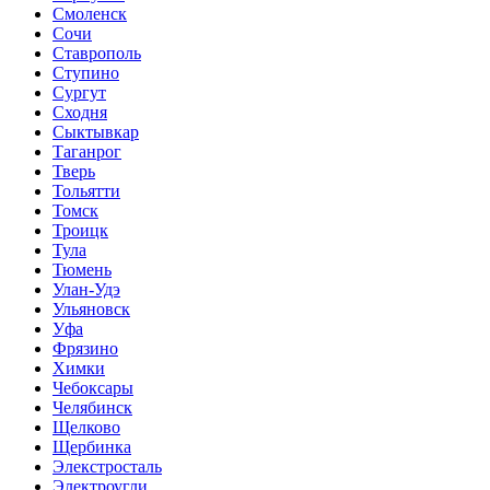
Смоленск
Сочи
Ставрополь
Ступино
Сургут
Сходня
Сыктывкар
Таганрог
Тверь
Тольятти
Томск
Троицк
Тула
Тюмень
Улан-Удэ
Ульяновск
Уфа
Фрязино
Химки
Чебоксары
Челябинск
Щелково
Щербинка
Элекстросталь
Электроугли