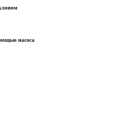
аклоном
омощью насоса