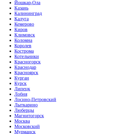
Йошкар-Ола
Казань
Калининград
Калуга
Кемерово
Киров
Климовск
Коломна
Королев
Кострома
Котельники
Красногорск
Краснодар
Красноярск
Курган
Курск
Липецк
Лобня
Лосино-Петровский
Лыткарино
Люберцы
Магнитогорск
Москва
Московский
Мурманск