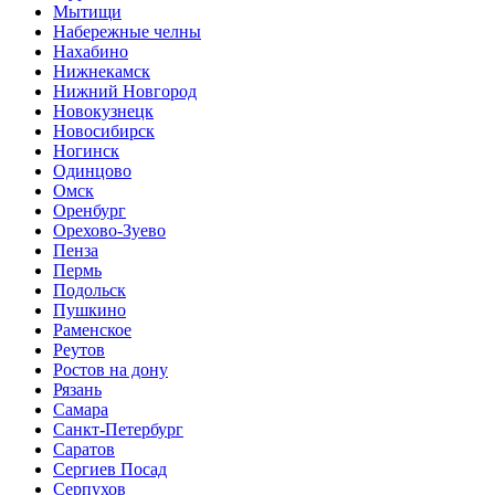
Мытищи
Набережные челны
Нахабино
Нижнекамск
Нижний Новгород
Новокузнецк
Новосибирск
Ногинск
Одинцово
Омск
Оренбург
Орехово-Зуево
Пенза
Пермь
Подольск
Пушкино
Раменское
Реутов
Ростов на дону
Рязань
Самара
Санкт-Петербург
Саратов
Сергиев Посад
Серпухов