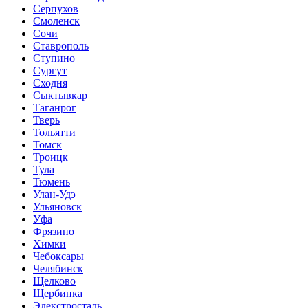
Серпухов
Смоленск
Сочи
Ставрополь
Ступино
Сургут
Сходня
Сыктывкар
Таганрог
Тверь
Тольятти
Томск
Троицк
Тула
Тюмень
Улан-Удэ
Ульяновск
Уфа
Фрязино
Химки
Чебоксары
Челябинск
Щелково
Щербинка
Элекстросталь