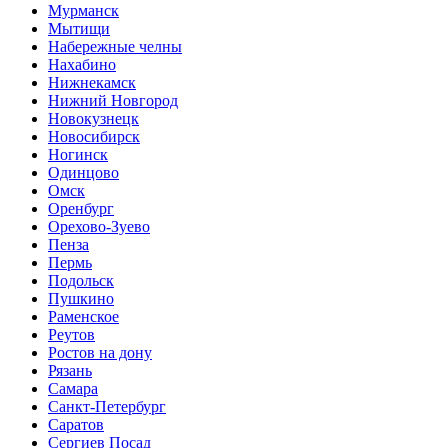
Мурманск
Мытищи
Набережные челны
Нахабино
Нижнекамск
Нижний Новгород
Новокузнецк
Новосибирск
Ногинск
Одинцово
Омск
Оренбург
Орехово-Зуево
Пенза
Пермь
Подольск
Пушкино
Раменское
Реутов
Ростов на дону
Рязань
Самара
Санкт-Петербург
Саратов
Сергиев Посад