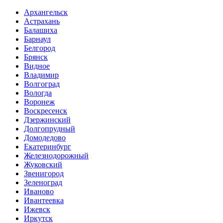
Архангельск
Астрахань
Балашиха
Барнаул
Белгород
Брянск
Видное
Владимир
Волгоград
Вологда
Воронеж
Воскресенск
Дзержинский
Долгопрудный
Домодедово
Екатеринбург
Железнодорожный
Жуковский
Звенигород
Зеленоград
Иваново
Ивантеевка
Ижевск
Иркутск