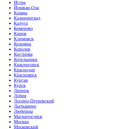
Истра
Йошкар-Ола
Казань
Калининград
Калуга
Кемерово
Киров
Климовск
Коломна
Королев
Кострома
Котельники
Красногорск
Краснодар
Красноярск
Курган
Курск
Липецк
Лобня
Лосино-Петровский
Лыткарино
Люберцы
Магнитогорск
Москва
Московский