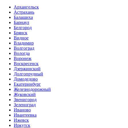
Архангельск
Астрахань
Балашиха
Барнаул
Белгород
Брянск
Видное
Владимир
Волгоград
Вологда
Воронеж
Воскресенск
Дзержинский
Долгопрудный
Домодедово
Екатеринбург
Железнодорожный
Жуковский
Звенигород
Зеленоград
Иваново
Ивантеевка
Ижевск
Иркутск