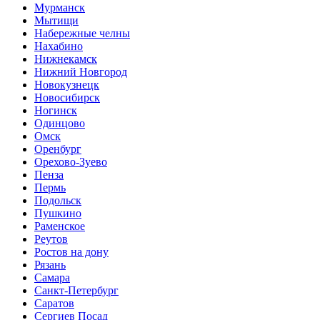
Мурманск
Мытищи
Набережные челны
Нахабино
Нижнекамск
Нижний Новгород
Новокузнецк
Новосибирск
Ногинск
Одинцово
Омск
Оренбург
Орехово-Зуево
Пенза
Пермь
Подольск
Пушкино
Раменское
Реутов
Ростов на дону
Рязань
Самара
Санкт-Петербург
Саратов
Сергиев Посад