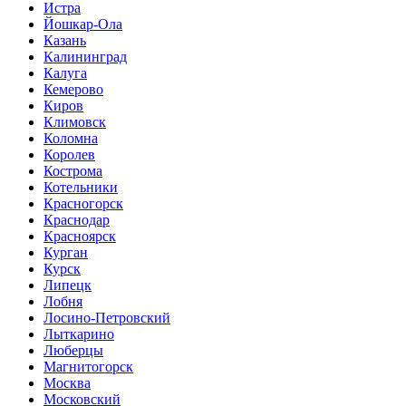
Истра
Йошкар-Ола
Казань
Калининград
Калуга
Кемерово
Киров
Климовск
Коломна
Королев
Кострома
Котельники
Красногорск
Краснодар
Красноярск
Курган
Курск
Липецк
Лобня
Лосино-Петровский
Лыткарино
Люберцы
Магнитогорск
Москва
Московский