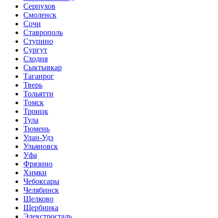
Серпухов
Смоленск
Сочи
Ставрополь
Ступино
Сургут
Сходня
Сыктывкар
Таганрог
Тверь
Тольятти
Томск
Троицк
Тула
Тюмень
Улан-Удэ
Ульяновск
Уфа
Фрязино
Химки
Чебоксары
Челябинск
Щелково
Щербинка
Элекстросталь