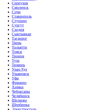
Серпухов
Смоленск
Сочи
Ставрополь
Ступино
Сургут
Сходня
Сыктывкар
Таганрог
Тверь
Тольятти
Томск
Троицк
Тула
Тюмень
Улан-Удэ
Ульяновск
Уфа
Фрязино
Химки
Чебоксары
Челябинск
Щелково
Щербинка
Элекстросталь