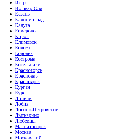
Истра
Йошкар-Ола
Казань
Калининград
Калуга
Кемерово
Киров
Климовск
Коломна
Королев
Кострома
Котельники
Красногорск
Краснодар
Красноярск
Курган
Курск
Липецк
Лобня
Лосино-Петровский
Лыткарино
Люберцы
Магнитогорск
Москва
Московский