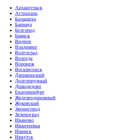
Архангельск
Астрахань
Балашиха
Барнаул
Белгород
Брянск
Видное
Владимир
Волгоград
Вологда
Воронеж
Воскресенск
Дзержинский
Долгопрудный
Домодедово
Екатеринбург
Железнодорожный
Жуковский
Звенигород
Зеленоград
Иваново
Ивантеевка
Ижевск
Иркутск