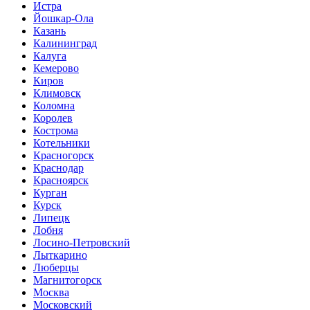
Истра
Йошкар-Ола
Казань
Калининград
Калуга
Кемерово
Киров
Климовск
Коломна
Королев
Кострома
Котельники
Красногорск
Краснодар
Красноярск
Курган
Курск
Липецк
Лобня
Лосино-Петровский
Лыткарино
Люберцы
Магнитогорск
Москва
Московский