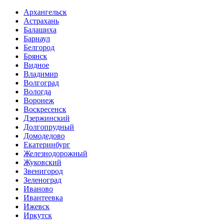
Архангельск
Астрахань
Балашиха
Барнаул
Белгород
Брянск
Видное
Владимир
Волгоград
Вологда
Воронеж
Воскресенск
Дзержинский
Долгопрудный
Домодедово
Екатеринбург
Железнодорожный
Жуковский
Звенигород
Зеленоград
Иваново
Ивантеевка
Ижевск
Иркутск