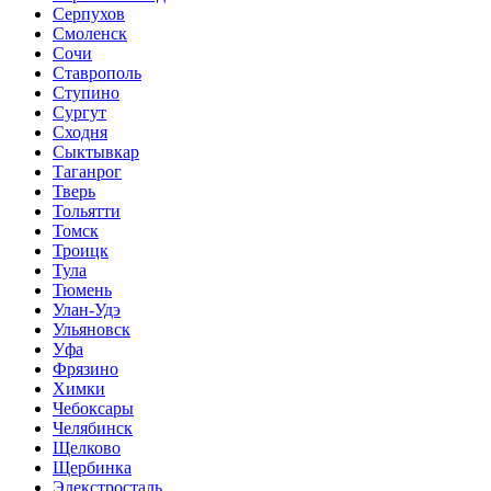
Серпухов
Смоленск
Сочи
Ставрополь
Ступино
Сургут
Сходня
Сыктывкар
Таганрог
Тверь
Тольятти
Томск
Троицк
Тула
Тюмень
Улан-Удэ
Ульяновск
Уфа
Фрязино
Химки
Чебоксары
Челябинск
Щелково
Щербинка
Элекстросталь