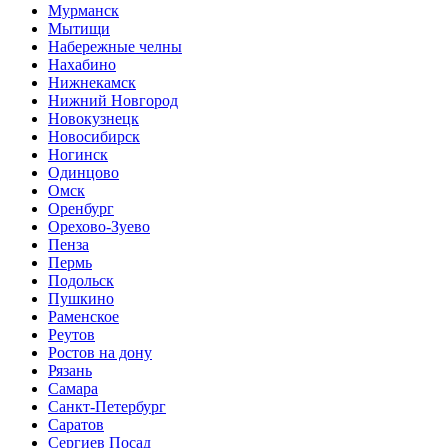
Мурманск
Мытищи
Набережные челны
Нахабино
Нижнекамск
Нижний Новгород
Новокузнецк
Новосибирск
Ногинск
Одинцово
Омск
Оренбург
Орехово-Зуево
Пенза
Пермь
Подольск
Пушкино
Раменское
Реутов
Ростов на дону
Рязань
Самара
Санкт-Петербург
Саратов
Сергиев Посад