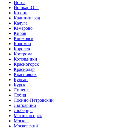
Истра
Йошкар-Ола
Казань
Калининград
Калуга
Кемерово
Киров
Климовск
Коломна
Королев
Кострома
Котельники
Красногорск
Краснодар
Красноярск
Курган
Курск
Липецк
Лобня
Лосино-Петровский
Лыткарино
Люберцы
Магнитогорск
Москва
Московский