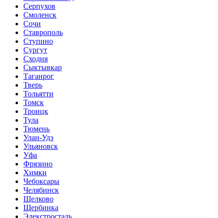
Серпухов
Смоленск
Сочи
Ставрополь
Ступино
Сургут
Сходня
Сыктывкар
Таганрог
Тверь
Тольятти
Томск
Троицк
Тула
Тюмень
Улан-Удэ
Ульяновск
Уфа
Фрязино
Химки
Чебоксары
Челябинск
Щелково
Щербинка
Элекстросталь