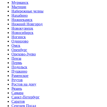
Мурманск
Мытищи
Набережные челны
Нахабино
Нижнекамск
Нижний Новгород
Новокузнецк
Новосибирск
Ногинск
Одинцово
Омск
Оренбург
Орехово-Зуево
Пенза
Пермь
Подольск
Пушкино
Раменское
Реутов
Ростов на дону
Рязань
Самара
Санкт-Петербург
Саратов
Сергиев Посад