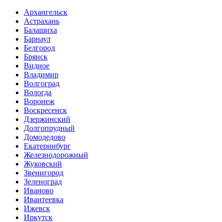
Архангельск
Астрахань
Балашиха
Барнаул
Белгород
Брянск
Видное
Владимир
Волгоград
Вологда
Воронеж
Воскресенск
Дзержинский
Долгопрудный
Домодедово
Екатеринбург
Железнодорожный
Жуковский
Звенигород
Зеленоград
Иваново
Ивантеевка
Ижевск
Иркутск