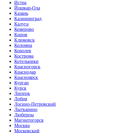
Истра
Йошкар-Ола
Казань
Калининград
Калуга
Кемерово
Киров
Климовск
Коломна
Королев
Кострома
Котельники
Красногорск
Краснодар
Красноярск
Курган
Курск
Липецк
Лобня
Лосино-Петровский
Лыткарино
Люберцы
Магнитогорск
Москва
Московский