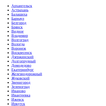
Архангельск
Астрахань
Балашиха
Барнаул
Белгород
Брянск
Видное
Владимир
Волгоград
Вологда
Воронеж
Воскресенск
Дзержинский
Долгопрудный
Домодедово
Екатеринбург
Железнодорожный
Жуковский
Звенигород
Зеленоград
Иваново
Ивантеевка
Ижевск
Иркутск