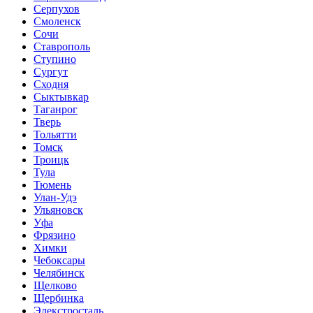
Серпухов
Смоленск
Сочи
Ставрополь
Ступино
Сургут
Сходня
Сыктывкар
Таганрог
Тверь
Тольятти
Томск
Троицк
Тула
Тюмень
Улан-Удэ
Ульяновск
Уфа
Фрязино
Химки
Чебоксары
Челябинск
Щелково
Щербинка
Элекстросталь