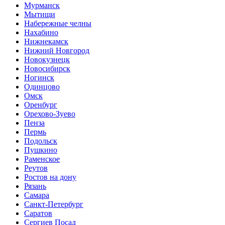
Мурманск
Мытищи
Набережные челны
Нахабино
Нижнекамск
Нижний Новгород
Новокузнецк
Новосибирск
Ногинск
Одинцово
Омск
Оренбург
Орехово-Зуево
Пенза
Пермь
Подольск
Пушкино
Раменское
Реутов
Ростов на дону
Рязань
Самара
Санкт-Петербург
Саратов
Сергиев Посад