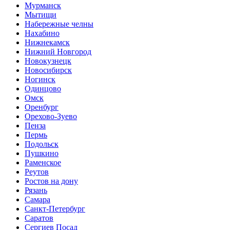
Мурманск
Мытищи
Набережные челны
Нахабино
Нижнекамск
Нижний Новгород
Новокузнецк
Новосибирск
Ногинск
Одинцово
Омск
Оренбург
Орехово-Зуево
Пенза
Пермь
Подольск
Пушкино
Раменское
Реутов
Ростов на дону
Рязань
Самара
Санкт-Петербург
Саратов
Сергиев Посад