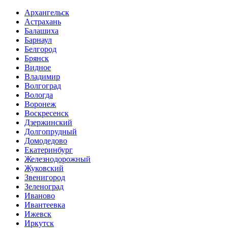
Архангельск
Астрахань
Балашиха
Барнаул
Белгород
Брянск
Видное
Владимир
Волгоград
Вологда
Воронеж
Воскресенск
Дзержинский
Долгопрудный
Домодедово
Екатеринбург
Железнодорожный
Жуковский
Звенигород
Зеленоград
Иваново
Ивантеевка
Ижевск
Иркутск