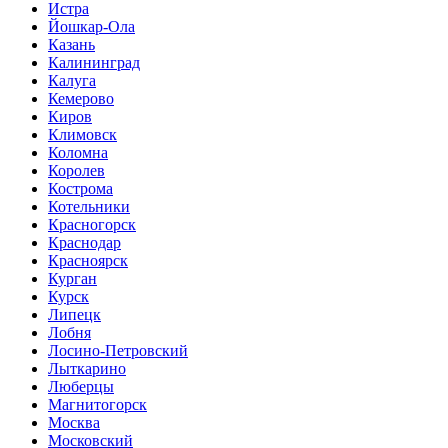
Истра
Йошкар-Ола
Казань
Калининград
Калуга
Кемерово
Киров
Климовск
Коломна
Королев
Кострома
Котельники
Красногорск
Краснодар
Красноярск
Курган
Курск
Липецк
Лобня
Лосино-Петровский
Лыткарино
Люберцы
Магнитогорск
Москва
Московский