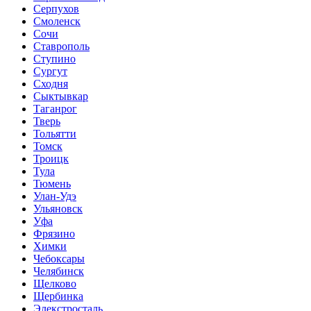
Серпухов
Смоленск
Сочи
Ставрополь
Ступино
Сургут
Сходня
Сыктывкар
Таганрог
Тверь
Тольятти
Томск
Троицк
Тула
Тюмень
Улан-Удэ
Ульяновск
Уфа
Фрязино
Химки
Чебоксары
Челябинск
Щелково
Щербинка
Элекстросталь