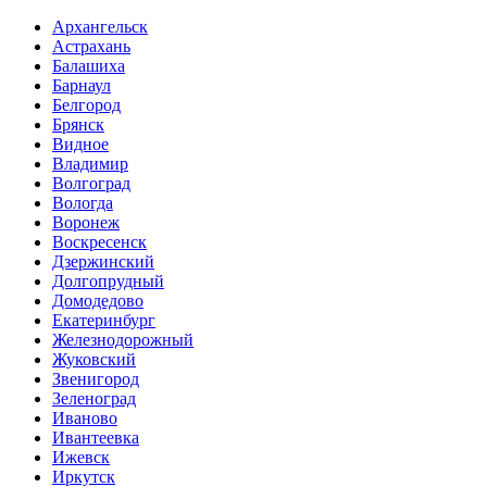
Архангельск
Астрахань
Балашиха
Барнаул
Белгород
Брянск
Видное
Владимир
Волгоград
Вологда
Воронеж
Воскресенск
Дзержинский
Долгопрудный
Домодедово
Екатеринбург
Железнодорожный
Жуковский
Звенигород
Зеленоград
Иваново
Ивантеевка
Ижевск
Иркутск