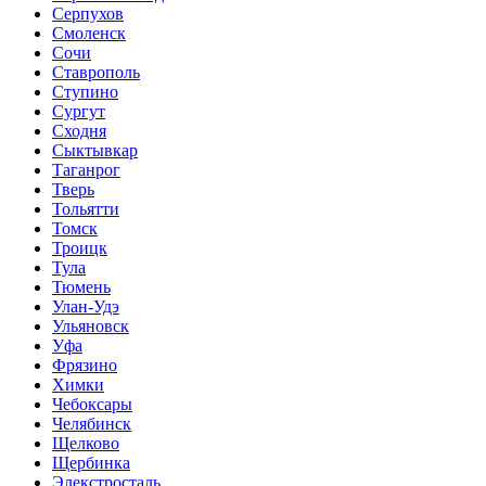
Серпухов
Смоленск
Сочи
Ставрополь
Ступино
Сургут
Сходня
Сыктывкар
Таганрог
Тверь
Тольятти
Томск
Троицк
Тула
Тюмень
Улан-Удэ
Ульяновск
Уфа
Фрязино
Химки
Чебоксары
Челябинск
Щелково
Щербинка
Элекстросталь