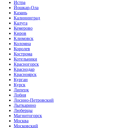
Истра
Йошкар-Ола
Казань
Калининград
Калуга
Кемерово
Киров
Климовск
Коломна
Королев
Кострома
Котельники
Красногорск
Краснодар
Красноярск
Курган
Курск
Липецк
Лобня
Лосино-Петровский
Лыткарино
Люберцы
Магнитогорск
Москва
Московский