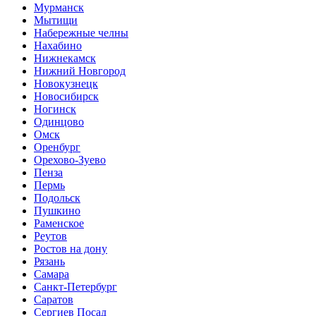
Мурманск
Мытищи
Набережные челны
Нахабино
Нижнекамск
Нижний Новгород
Новокузнецк
Новосибирск
Ногинск
Одинцово
Омск
Оренбург
Орехово-Зуево
Пенза
Пермь
Подольск
Пушкино
Раменское
Реутов
Ростов на дону
Рязань
Самара
Санкт-Петербург
Саратов
Сергиев Посад