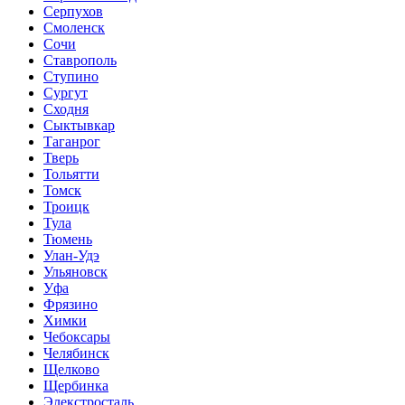
Серпухов
Смоленск
Сочи
Ставрополь
Ступино
Сургут
Сходня
Сыктывкар
Таганрог
Тверь
Тольятти
Томск
Троицк
Тула
Тюмень
Улан-Удэ
Ульяновск
Уфа
Фрязино
Химки
Чебоксары
Челябинск
Щелково
Щербинка
Элекстросталь