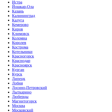
Истра
Йошкар-Ола
Казань
Калининград
Калуга
Кемерово
Киров
Климовск
Коломна
Королев
Кострома
Котельники
Красногорск
Краснодар
Красноярск
Курган
Курск
Липецк
Лобня
Лосино-Петровский
Лыткарино
Люберцы
Магнитогорск
Москва
Московский