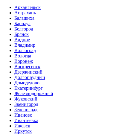
Архангельск
Астрахань
Балашиха
Барнаул
Белгород
Брянск
Видное
Владимир
Волгоград
Вологда
Воронеж
Воскресенск
Дзержинский
Долгопрудный
Домодедово
Екатеринбург
Железнодорожный
Жуковский
Звенигород
Зеленоград
Иваново
Ивантеевка
Ижевск
Иркутск