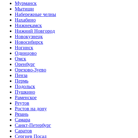
Мурманск
Мытищи
Набережные челны
Нахабино
Нижнекамск
Нижний Новгород
Новокузнецк
Новосибирск
Ногинск
Одинцово
Омск
Оренбург
Орехово-Зуево
Пенза
Пермь
Подольск
Пушкино
Раменское
Реутов
Ростов на дону
Рязань
Самара
Санкт-Петербург
Саратов
Сергиев Посад