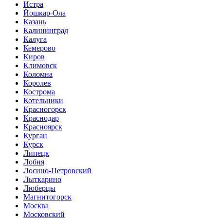
Истра
Йошкар-Ола
Казань
Калининград
Калуга
Кемерово
Киров
Климовск
Коломна
Королев
Кострома
Котельники
Красногорск
Краснодар
Красноярск
Курган
Курск
Липецк
Лобня
Лосино-Петровский
Лыткарино
Люберцы
Магнитогорск
Москва
Московский