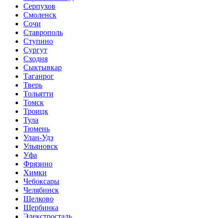
Серпухов
Смоленск
Сочи
Ставрополь
Ступино
Сургут
Сходня
Сыктывкар
Таганрог
Тверь
Тольятти
Томск
Троицк
Тула
Тюмень
Улан-Удэ
Ульяновск
Уфа
Фрязино
Химки
Чебоксары
Челябинск
Щелково
Щербинка
Элекстросталь