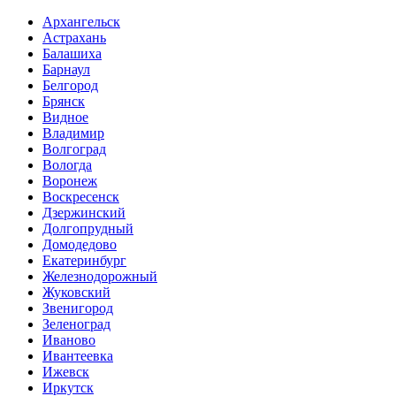
Архангельск
Астрахань
Балашиха
Барнаул
Белгород
Брянск
Видное
Владимир
Волгоград
Вологда
Воронеж
Воскресенск
Дзержинский
Долгопрудный
Домодедово
Екатеринбург
Железнодорожный
Жуковский
Звенигород
Зеленоград
Иваново
Ивантеевка
Ижевск
Иркутск