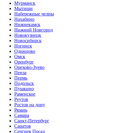
Мурманск
Мытищи
Набережные челны
Нахабино
Нижнекамск
Нижний Новгород
Новокузнецк
Новосибирск
Ногинск
Одинцово
Омск
Оренбург
Орехово-Зуево
Пенза
Пермь
Подольск
Пушкино
Раменское
Реутов
Ростов на дону
Рязань
Самара
Санкт-Петербург
Саратов
Сергиев Посад