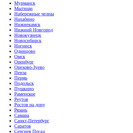
Мурманск
Мытищи
Набережные челны
Нахабино
Нижнекамск
Нижний Новгород
Новокузнецк
Новосибирск
Ногинск
Одинцово
Омск
Оренбург
Орехово-Зуево
Пенза
Пермь
Подольск
Пушкино
Раменское
Реутов
Ростов на дону
Рязань
Самара
Санкт-Петербург
Саратов
Сергиев Посад