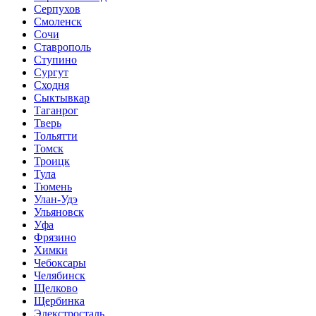
Серпухов
Смоленск
Сочи
Ставрополь
Ступино
Сургут
Сходня
Сыктывкар
Таганрог
Тверь
Тольятти
Томск
Троицк
Тула
Тюмень
Улан-Удэ
Ульяновск
Уфа
Фрязино
Химки
Чебоксары
Челябинск
Щелково
Щербинка
Элекстросталь