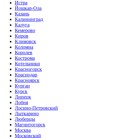
Истра
Йошкар-Ола
Казань
Калининград
Калуга
Кемерово
Киров
Климовск
Коломна
Королев
Кострома
Котельники
Красногорск
Краснодар
Красноярск
Курган
Курск
Липецк
Лобня
Лосино-Петровский
Лыткарино
Люберцы
Магнитогорск
Москва
Московский