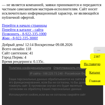
— не является компанией, заявки принимаются и передаются
частным самозанятым мастерам‑исполнителям. Сайт носит
исключительно информационный характер, не являющийся
публичной офертой.
Перейти в начало страницы
Перейти в каталог - сайта
Позвонить - 8-922-335-1000
Жми - 8-922-335-3000!
Добрый день! 12:14 Воскресенье 09.08.2026
Всего онлайн:
118
—
Сайт cантехник:
41
2387
Город Пермь:
4
Время рендеринга:
0.135c.
На главную
Политика конфиденциальности
Ответственность сторон
Каталог
IP сайта - 188.225.73.240 - Российская Федерация
Ваши персональные данные обрабатываются на сайте в целях
Главная
его функционирования, если Вы не согласны, то Вы должны
покинуть сайт. В противном случае это будет являться
согласием на обработку Ваших персональных данных.
Используются cookies,если вы не согласны закройте сайт