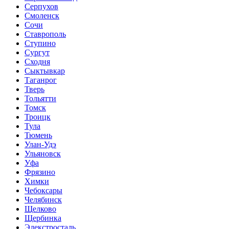
Серпухов
Смоленск
Сочи
Ставрополь
Ступино
Сургут
Сходня
Сыктывкар
Таганрог
Тверь
Тольятти
Томск
Троицк
Тула
Тюмень
Улан-Удэ
Ульяновск
Уфа
Фрязино
Химки
Чебоксары
Челябинск
Щелково
Щербинка
Элекстросталь