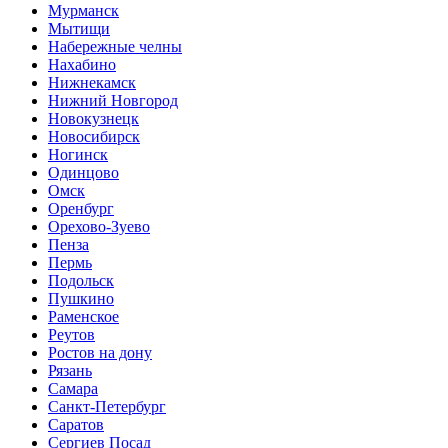
Мурманск
Мытищи
Набережные челны
Нахабино
Нижнекамск
Нижний Новгород
Новокузнецк
Новосибирск
Ногинск
Одинцово
Омск
Оренбург
Орехово-Зуево
Пенза
Пермь
Подольск
Пушкино
Раменское
Реутов
Ростов на дону
Рязань
Самара
Санкт-Петербург
Саратов
Сергиев Посад