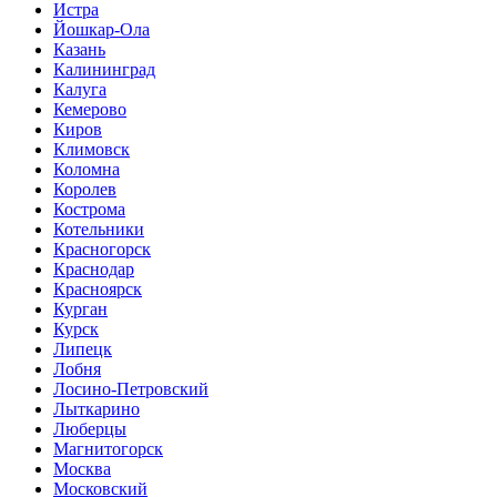
Истра
Йошкар-Ола
Казань
Калининград
Калуга
Кемерово
Киров
Климовск
Коломна
Королев
Кострома
Котельники
Красногорск
Краснодар
Красноярск
Курган
Курск
Липецк
Лобня
Лосино-Петровский
Лыткарино
Люберцы
Магнитогорск
Москва
Московский