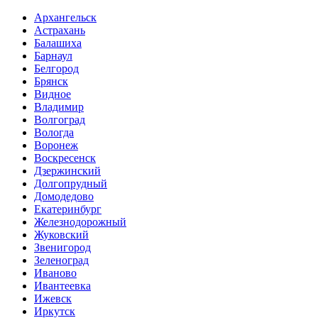
Архангельск
Астрахань
Балашиха
Барнаул
Белгород
Брянск
Видное
Владимир
Волгоград
Вологда
Воронеж
Воскресенск
Дзержинский
Долгопрудный
Домодедово
Екатеринбург
Железнодорожный
Жуковский
Звенигород
Зеленоград
Иваново
Ивантеевка
Ижевск
Иркутск