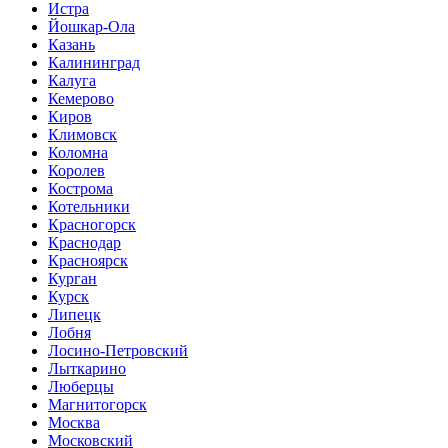
Истра
Йошкар-Ола
Казань
Калининград
Калуга
Кемерово
Киров
Климовск
Коломна
Королев
Кострома
Котельники
Красногорск
Краснодар
Красноярск
Курган
Курск
Липецк
Лобня
Лосино-Петровский
Лыткарино
Люберцы
Магнитогорск
Москва
Московский