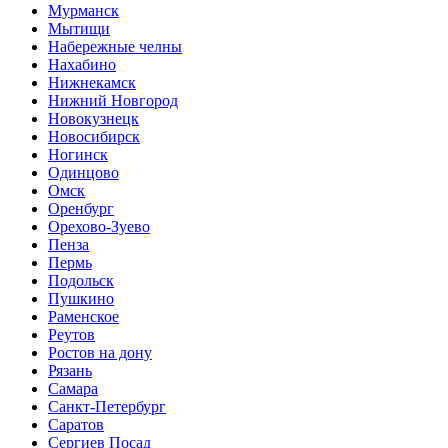
Мурманск
Мытищи
Набережные челны
Нахабино
Нижнекамск
Нижний Новгород
Новокузнецк
Новосибирск
Ногинск
Одинцово
Омск
Оренбург
Орехово-Зуево
Пенза
Пермь
Подольск
Пушкино
Раменское
Реутов
Ростов на дону
Рязань
Самара
Санкт-Петербург
Саратов
Сергиев Посад