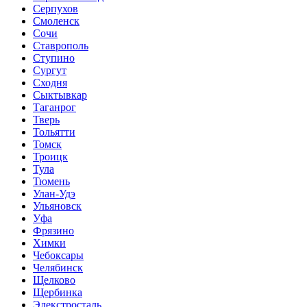
Серпухов
Смоленск
Сочи
Ставрополь
Ступино
Сургут
Сходня
Сыктывкар
Таганрог
Тверь
Тольятти
Томск
Троицк
Тула
Тюмень
Улан-Удэ
Ульяновск
Уфа
Фрязино
Химки
Чебоксары
Челябинск
Щелково
Щербинка
Элекстросталь