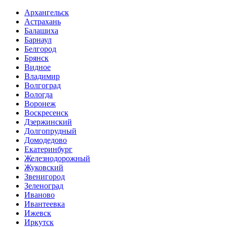
Архангельск
Астрахань
Балашиха
Барнаул
Белгород
Брянск
Видное
Владимир
Волгоград
Вологда
Воронеж
Воскресенск
Дзержинский
Долгопрудный
Домодедово
Екатеринбург
Железнодорожный
Жуковский
Звенигород
Зеленоград
Иваново
Ивантеевка
Ижевск
Иркутск