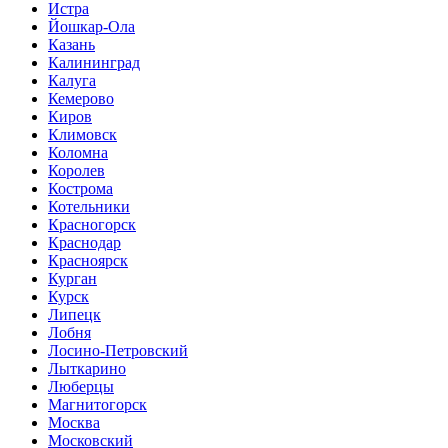
Истра
Йошкар-Ола
Казань
Калининград
Калуга
Кемерово
Киров
Климовск
Коломна
Королев
Кострома
Котельники
Красногорск
Краснодар
Красноярск
Курган
Курск
Липецк
Лобня
Лосино-Петровский
Лыткарино
Люберцы
Магнитогорск
Москва
Московский