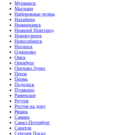
Мурманск
Мытищи
Набережные челны
Нахабино
Нижнекамск
Нижний Новгород
Новокузнецк
Новосибирск
Ногинск
Одинцово
Омск
Оренбург
Орехово-Зуево
Пенза
Пермь
Подольск
Пушкино
Раменское
Реутов
Ростов на дону
Рязань
Самара
Санкт-Петербург
Саратов
Сергиев Посад