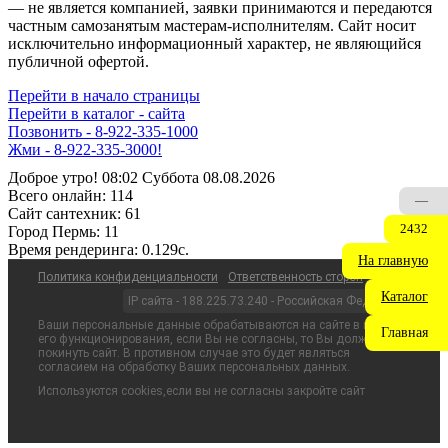
— не является компанией, заявки принимаются и передаются
частным самозанятым мастерам‑исполнителям. Сайт носит
исключительно информационный характер, не являющийся
публичной офертой.
Перейти в начало страницы
Перейти в каталог - сайта
Позвонить - 8-922-335-1000
Жми - 8-922-335-3000!
Доброе утро! 08:02 Суббота 08.08.2026
Всего онлайн:
114
—
Сайт cантехник:
61
2432
Город Пермь:
11
Время рендеринга:
0.129c.
На главную
Политика конфиденциальности
Ответственность сторон
Каталог
IP сайта - 188.225.73.240 - Российская Федерация
Ваши персональные данные обрабатываются на сайте в целях
Главная
его функционирования, если Вы не согласны, то Вы должны
покинуть сайт. В противном случае это будет являться
согласием на обработку Ваших персональных данных.
Используются cookies,если вы не согласны закройте сайт