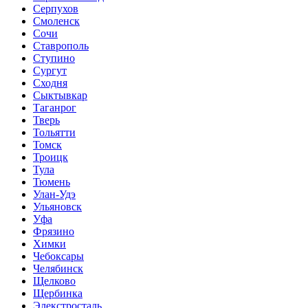
Серпухов
Смоленск
Сочи
Ставрополь
Ступино
Сургут
Сходня
Сыктывкар
Таганрог
Тверь
Тольятти
Томск
Троицк
Тула
Тюмень
Улан-Удэ
Ульяновск
Уфа
Фрязино
Химки
Чебоксары
Челябинск
Щелково
Щербинка
Элекстросталь