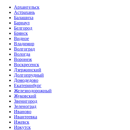
Архангельск
Астрахань
Балашиха
Барнаул
Белгород
Брянск
Видное
Владимир
Волгоград
Вологда
Воронеж
Воскресенск
Дзержинский
Долгопрудный
Домодедово
Екатеринбург
Железнодорожный
Жуковский
Звенигород
Зеленоград
Иваново
Ивантеевка
Ижевск
Иркутск