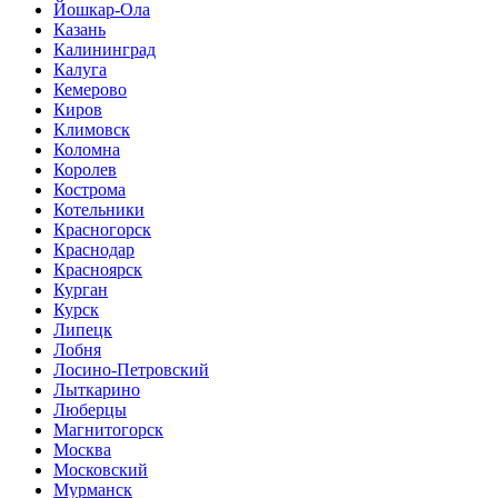
Йошкар-Ола
Казань
Калининград
Калуга
Кемерово
Киров
Климовск
Коломна
Королев
Кострома
Котельники
Красногорск
Краснодар
Красноярск
Курган
Курск
Липецк
Лобня
Лосино-Петровский
Лыткарино
Люберцы
Магнитогорск
Москва
Московский
Мурманск