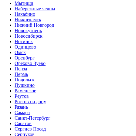
Мытищи
Набережные челны
Нахабино
Нижнекамск
Нижний Новгород
Новокузнецк
Новосибирск
Ногинск
Одинцово
Омск
Оренбург
Орехово-Зуево
Пенза
Пермь
Подольск
Пушкино
Раменское
Реутов
Ростов на дону
Рязань
Самара
Санкт-Петербург
Саратов
Сергиев Посад
Серпухов