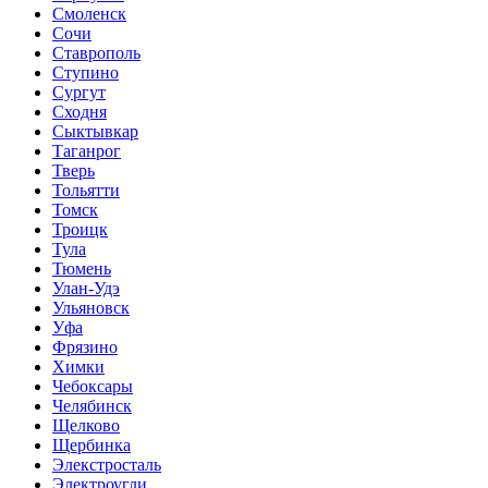
Смоленск
Сочи
Ставрополь
Ступино
Сургут
Сходня
Сыктывкар
Таганрог
Тверь
Тольятти
Томск
Троицк
Тула
Тюмень
Улан-Удэ
Ульяновск
Уфа
Фрязино
Химки
Чебоксары
Челябинск
Щелково
Щербинка
Элекстросталь
Электроугли