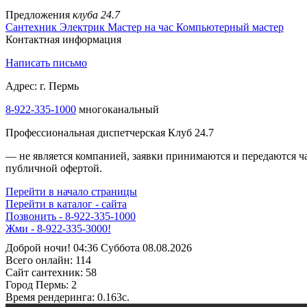
Предложения
клуба 24.7
Сантехник
Электрик
Мастер на час
Компьютерный мастер
Контактная информация
Написать письмо
Адрес: г. Пермь
8-922-335-1000
многоканальный
Профессиональная диспетчерская Клуб 24.7
— не является компанией, заявки принимаются и передаются 
публичной офертой.
Перейти в начало страницы
Перейти в каталог - сайта
Позвонить - 8-922-335-1000
Жми - 8-922-335-3000!
Доброй ночи! 04:36 Суббота 08.08.2026
Всего онлайн:
114
Сайт cантехник:
58
Город Пермь:
2
Время рендеринга:
0.163c.