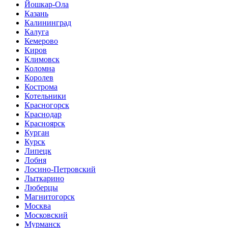
Йошкар-Ола
Казань
Калининград
Калуга
Кемерово
Киров
Климовск
Коломна
Королев
Кострома
Котельники
Красногорск
Краснодар
Красноярск
Курган
Курск
Липецк
Лобня
Лосино-Петровский
Лыткарино
Люберцы
Магнитогорск
Москва
Московский
Мурманск