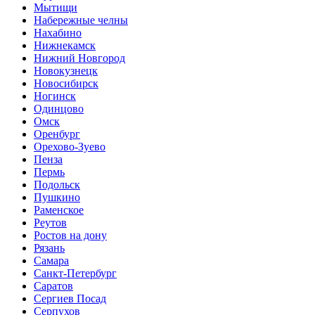
Мытищи
Набережные челны
Нахабино
Нижнекамск
Нижний Новгород
Новокузнецк
Новосибирск
Ногинск
Одинцово
Омск
Оренбург
Орехово-Зуево
Пенза
Пермь
Подольск
Пушкино
Раменское
Реутов
Ростов на дону
Рязань
Самара
Санкт-Петербург
Саратов
Сергиев Посад
Серпухов