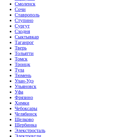
Смоленск
Сочи
Ставрополь
Ступино
Сургут
Сходня
Сыктывкар
Таганрог
Тверь
Тольятти
Томск
Троицк
Тула
Тюмень
Улан-Удэ
Ульяновск
Уфа
Фрязино
Химки
Чебоксары
Челябинск
Щелково
Щербинка
Элекстросталь
Электроугли