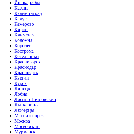
Йошкар-Ола
Казань
Калининград
Калуга
Кемерово
Киров
Климовск
Коломна
Королев
Кострома
Котельники
Красногорск
Краснодар
Красноярск
Курган
Курск
Липецк
Лобня
Лосино-Петровский
Лыткарино
Люберцы
Магнитогорск
Москва
Московский
Мурманск