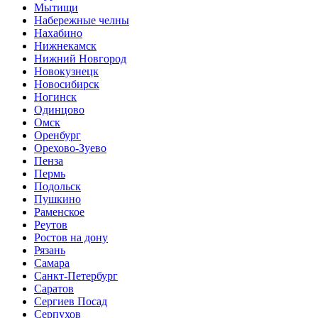
Мытищи
Набережные челны
Нахабино
Нижнекамск
Нижний Новгород
Новокузнецк
Новосибирск
Ногинск
Одинцово
Омск
Оренбург
Орехово-Зуево
Пенза
Пермь
Подольск
Пушкино
Раменское
Реутов
Ростов на дону
Рязань
Самара
Санкт-Петербург
Саратов
Сергиев Посад
Серпухов