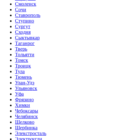
Смоленск
Сочи
Ставрополь
Ступино
Сургут
Сходня
Сыктывкар
Таганрог
Тверь
Тольятти
Томск
Троицк
Тула
Тюмень
Улан-Удэ
Ульяновск
Уфа
Фрязино
Химки
Чебоксары
Челябинск
Щелково
Щербинка
Элекстросталь
Электроугли