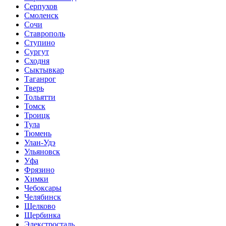
Серпухов
Смоленск
Сочи
Ставрополь
Ступино
Сургут
Сходня
Сыктывкар
Таганрог
Тверь
Тольятти
Томск
Троицк
Тула
Тюмень
Улан-Удэ
Ульяновск
Уфа
Фрязино
Химки
Чебоксары
Челябинск
Щелково
Щербинка
Элекстросталь