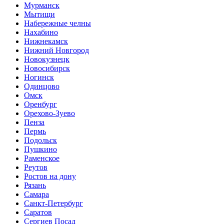
Мурманск
Мытищи
Набережные челны
Нахабино
Нижнекамск
Нижний Новгород
Новокузнецк
Новосибирск
Ногинск
Одинцово
Омск
Оренбург
Орехово-Зуево
Пенза
Пермь
Подольск
Пушкино
Раменское
Реутов
Ростов на дону
Рязань
Самара
Санкт-Петербург
Саратов
Сергиев Посад