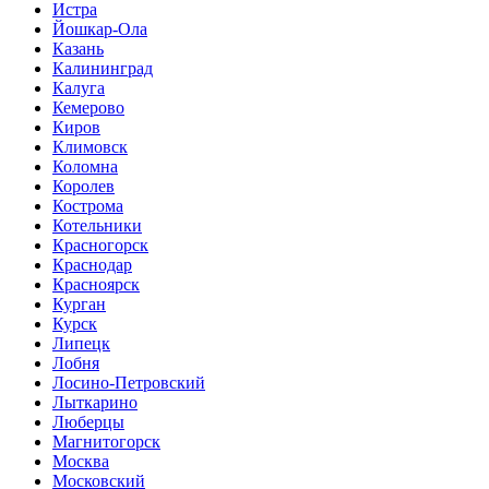
Истра
Йошкар-Ола
Казань
Калининград
Калуга
Кемерово
Киров
Климовск
Коломна
Королев
Кострома
Котельники
Красногорск
Краснодар
Красноярск
Курган
Курск
Липецк
Лобня
Лосино-Петровский
Лыткарино
Люберцы
Магнитогорск
Москва
Московский