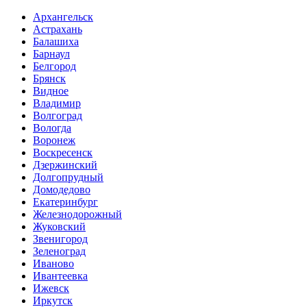
Архангельск
Астрахань
Балашиха
Барнаул
Белгород
Брянск
Видное
Владимир
Волгоград
Вологда
Воронеж
Воскресенск
Дзержинский
Долгопрудный
Домодедово
Екатеринбург
Железнодорожный
Жуковский
Звенигород
Зеленоград
Иваново
Ивантеевка
Ижевск
Иркутск