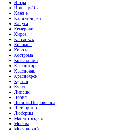
Истра
Йошкар-Ола
Казань
Калининград
Калуга
Кемерово
Киров
Климовск
Коломна
Королев
Кострома
Котельники
Красногорск
Краснодар
Красноярск
Курган
Курск
Липецк
Лобня
Лосино-Петровский
Лыткарино
Люберцы
Магнитогорск
Москва
Московский