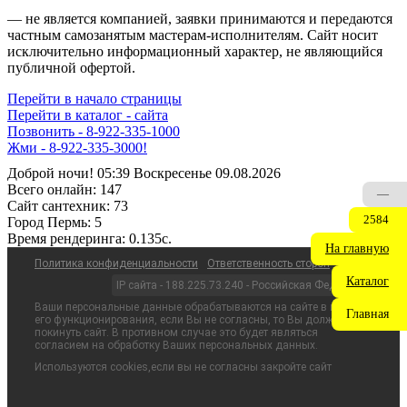
— не является компанией, заявки принимаются и передаются
частным самозанятым мастерам‑исполнителям. Сайт носит
исключительно информационный характер, не являющийся
публичной офертой.
Перейти в начало страницы
Перейти в каталог - сайта
Позвонить - 8-922-335-1000
Жми - 8-922-335-3000!
Доброй ночи! 05:39 Воскресенье 09.08.2026
Всего онлайн:
147
—
Сайт cантехник:
73
2584
Город Пермь:
5
Время рендеринга:
0.135c.
На главную
Политика конфиденциальности
Ответственность сторон
Каталог
IP сайта - 188.225.73.240 - Российская Федерация
Ваши персональные данные обрабатываются на сайте в целях
Главная
его функционирования, если Вы не согласны, то Вы должны
покинуть сайт. В противном случае это будет являться
согласием на обработку Ваших персональных данных.
Используются cookies,если вы не согласны закройте сайт