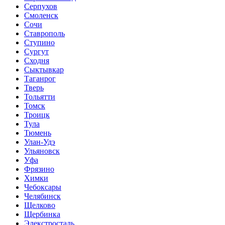
Серпухов
Смоленск
Сочи
Ставрополь
Ступино
Сургут
Сходня
Сыктывкар
Таганрог
Тверь
Тольятти
Томск
Троицк
Тула
Тюмень
Улан-Удэ
Ульяновск
Уфа
Фрязино
Химки
Чебоксары
Челябинск
Щелково
Щербинка
Элекстросталь