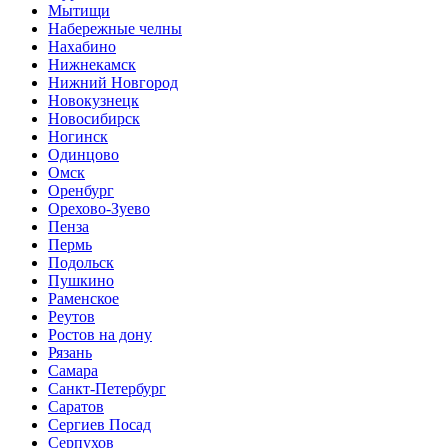
Мытищи
Набережные челны
Нахабино
Нижнекамск
Нижний Новгород
Новокузнецк
Новосибирск
Ногинск
Одинцово
Омск
Оренбург
Орехово-Зуево
Пенза
Пермь
Подольск
Пушкино
Раменское
Реутов
Ростов на дону
Рязань
Самара
Санкт-Петербург
Саратов
Сергиев Посад
Серпухов