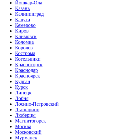
Йошкар-Ола
Казань
Калининград
Калуга
Кемерово
Киров
Климовск
Коломна
Королев
Кострома
Котельники
Красногорск
Краснодар
Красноярск
Курган
Курск
Липецк
Лобня
Лосино-Петровский
Лыткарино
Люберцы
Магнитогорск
Москва
Московский
Мурманск