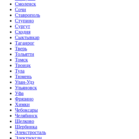
Смоленск
Сочи
Ставрополь
Ступино
Сургут
Сходня
Сыктывкар
Таганрог
Тверь
Тольятти
Томск
Троицк
Тула
Тюмень
Улан-Удэ
Ульяновск
Уфа
Фрязино
Химки
Чебоксары
Челябинск
Щелково
Щербинка
Элекстросталь
Электроугли