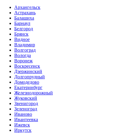
Архангельск
Астрахань
Балашиха
Барнаул
Белгород
Брянск
Видное
Владимир
Волгоград
Вологда
Воронеж
Воскресенск
Дзержинский
Долгопрудный
Домодедово
Екатеринбург
Железнодорожный
Жуковский
Звенигород
Зеленоград
Иваново
Ивантеевка
Ижевск
Иркутск