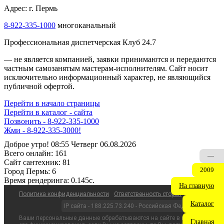
Адрес: г. Пермь
8-922-335-2000
многоканальный
Профессиональная диспетчерская Клуб 24.7
— не является компанией, заявки принимаются и передаются
частным самозанятым мастерам‑исполнителям. Сайт носит
исключительно информационный характер, не являющийся
публичной офертой.
Перейти в начало страницы
Перейти в каталог - сайта
Позвонить - 8-922-335-1000
ДИСПЕТЧЕР НА СВЯЗИ - 8-922-335-1000
Доброе утро! 08:55 Четверг 06.08.2026
Всего онлайн:
161
—
Сайт cантехник:
81
2009
Город Пермь:
6
Время рендеринга:
0.145c.
На главную
Политика конфиденциальности
Ответственность сторон
Каталог
IP сайта - 188.225.73.240 - Российская Федерация
Ваши персональные данные обрабатываются на сайте в целях
Главная