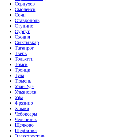
Серпухов
Смоленск
Сочи
Ставрополь
Ступино
Сургут
Сходня
Сыктывкар
Таганрог
Тверь
Тольятти
Томск
Троицк
Тула
Тюмень
Улан-Удэ
Ульяновск
Уфа
Фрязино
Химки
Чебоксары
Челябинск
Щелково
Щербинка
Элекстросталь