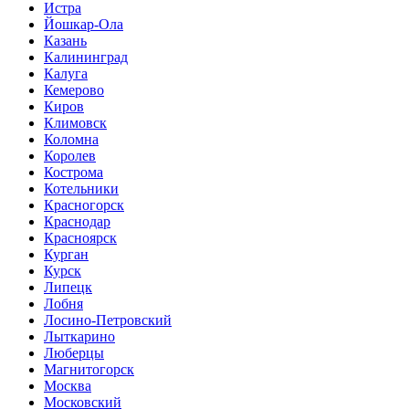
Истра
Йошкар-Ола
Казань
Калининград
Калуга
Кемерово
Киров
Климовск
Коломна
Королев
Кострома
Котельники
Красногорск
Краснодар
Красноярск
Курган
Курск
Липецк
Лобня
Лосино-Петровский
Лыткарино
Люберцы
Магнитогорск
Москва
Московский