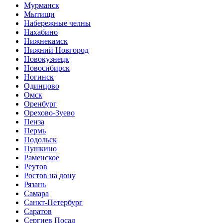
Мурманск
Мытищи
Набережные челны
Нахабино
Нижнекамск
Нижний Новгород
Новокузнецк
Новосибирск
Ногинск
Одинцово
Омск
Оренбург
Орехово-Зуево
Пенза
Пермь
Подольск
Пушкино
Раменское
Реутов
Ростов на дону
Рязань
Самара
Санкт-Петербург
Саратов
Сергиев Посад