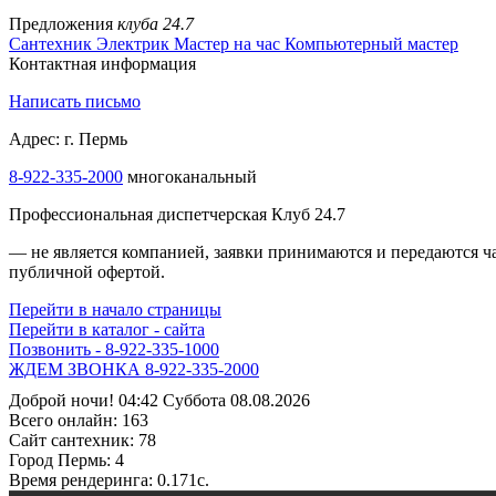
Предложения
клуба 24.7
Сантехник
Электрик
Мастер на час
Компьютерный мастер
Контактная информация
Написать письмо
Адрес: г. Пермь
8-922-335-1000
многоканальный
Профессиональная диспетчерская Клуб 24.7
— не является компанией, заявки принимаются и передаются 
публичной офертой.
Перейти в начало страницы
Перейти в каталог - сайта
Позвонить - 8-922-335-1000
Жми - 8-922-335-3000!
Доброй ночи! 04:42 Суббота 08.08.2026
Всего онлайн:
163
Сайт cантехник:
78
Город Пермь:
4
Время рендеринга:
0.171c.