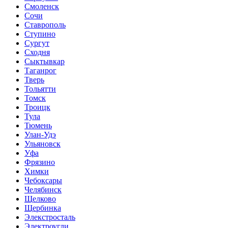
Смоленск
Сочи
Ставрополь
Ступино
Сургут
Сходня
Сыктывкар
Таганрог
Тверь
Тольятти
Томск
Троицк
Тула
Тюмень
Улан-Удэ
Ульяновск
Уфа
Фрязино
Химки
Чебоксары
Челябинск
Щелково
Щербинка
Элекстросталь
Электроугли