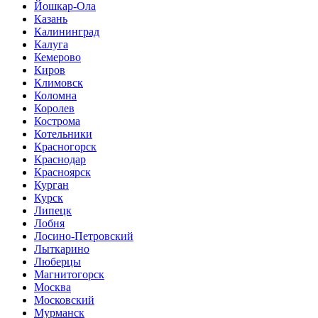
Йошкар-Ола
Казань
Калининград
Калуга
Кемерово
Киров
Климовск
Коломна
Королев
Кострома
Котельники
Красногорск
Краснодар
Красноярск
Курган
Курск
Липецк
Лобня
Лосино-Петровский
Лыткарино
Люберцы
Магнитогорск
Москва
Московский
Мурманск