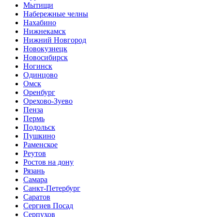
Мытищи
Набережные челны
Нахабино
Нижнекамск
Нижний Новгород
Новокузнецк
Новосибирск
Ногинск
Одинцово
Омск
Оренбург
Орехово-Зуево
Пенза
Пермь
Подольск
Пушкино
Раменское
Реутов
Ростов на дону
Рязань
Самара
Санкт-Петербург
Саратов
Сергиев Посад
Серпухов