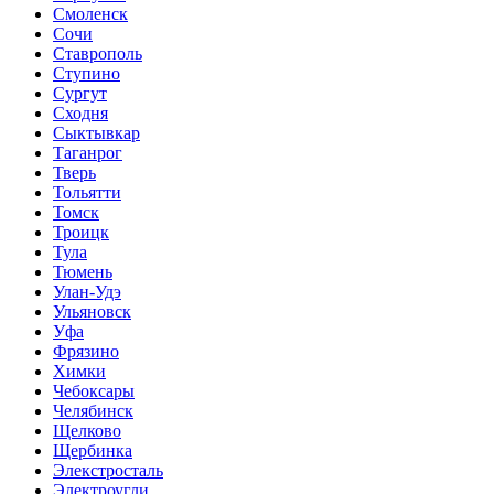
Смоленск
Сочи
Ставрополь
Ступино
Сургут
Сходня
Сыктывкар
Таганрог
Тверь
Тольятти
Томск
Троицк
Тула
Тюмень
Улан-Удэ
Ульяновск
Уфа
Фрязино
Химки
Чебоксары
Челябинск
Щелково
Щербинка
Элекстросталь
Электроугли