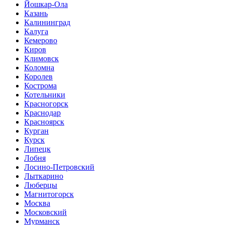
Йошкар-Ола
Казань
Калининград
Калуга
Кемерово
Киров
Климовск
Коломна
Королев
Кострома
Котельники
Красногорск
Краснодар
Красноярск
Курган
Курск
Липецк
Лобня
Лосино-Петровский
Лыткарино
Люберцы
Магнитогорск
Москва
Московский
Мурманск