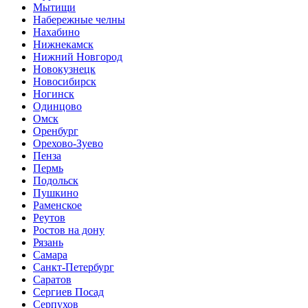
Мытищи
Набережные челны
Нахабино
Нижнекамск
Нижний Новгород
Новокузнецк
Новосибирск
Ногинск
Одинцово
Омск
Оренбург
Орехово-Зуево
Пенза
Пермь
Подольск
Пушкино
Раменское
Реутов
Ростов на дону
Рязань
Самара
Санкт-Петербург
Саратов
Сергиев Посад
Серпухов