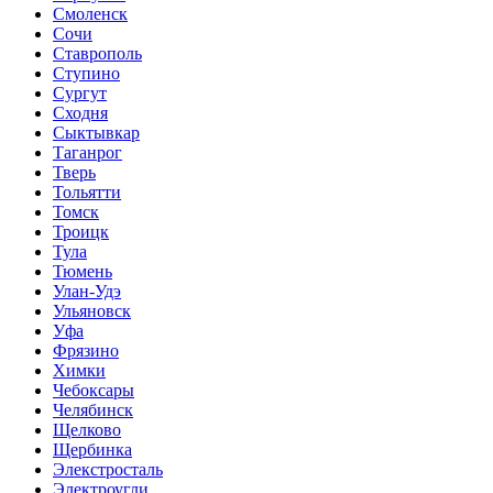
Смоленск
Сочи
Ставрополь
Ступино
Сургут
Сходня
Сыктывкар
Таганрог
Тверь
Тольятти
Томск
Троицк
Тула
Тюмень
Улан-Удэ
Ульяновск
Уфа
Фрязино
Химки
Чебоксары
Челябинск
Щелково
Щербинка
Элекстросталь
Электроугли