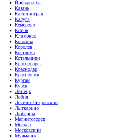
Йошкар-Ола
Казань
Калининград
Калуга
Кемерово
Киров
Климовск
Коломна
Королев
Кострома
Котельники
Красногорск
Краснодар
Красноярск
Курган
Курск
Липецк
Лобня
Лосино-Петровский
Лыткарино
Люберцы
Магнитогорск
Москва
Московский
Мурманск