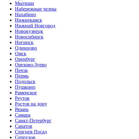
Мытищи
Набережные челны
Нахабино
Нижнекамск
Нижний Новгород
Новокузнецк
Новосибирск
Ногинск
Одинцово
Омск
Оренбург
Орехово-Зуево
Пенза
Пермь
Подольск
Пушкино
Раменское
Реутов
Ростов на дону
Рязань
Самара
Санкт-Петербург
Саратов
Сергиев Посад
Серпухов