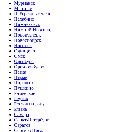
Мурманск
Мытищи
Набережные челны
Нахабино
Нижнекамск
Нижний Новгород
Новокузнецк
Новосибирск
Ногинск
Одинцово
Омск
Оренбург
Орехово-Зуево
Пенза
Пермь
Подольск
Пушкино
Раменское
Реутов
Ростов на дону
Рязань
Самара
Санкт-Петербург
Саратов
Сергиев Посад