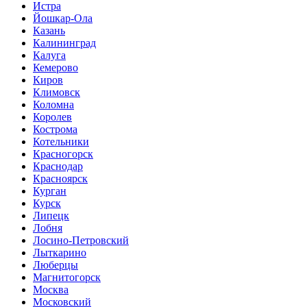
Истра
Йошкар-Ола
Казань
Калининград
Калуга
Кемерово
Киров
Климовск
Коломна
Королев
Кострома
Котельники
Красногорск
Краснодар
Красноярск
Курган
Курск
Липецк
Лобня
Лосино-Петровский
Лыткарино
Люберцы
Магнитогорск
Москва
Московский