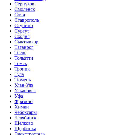
Серпухов
Смоленск
Сочи
Ставрополь
Ступино
Сургут
Сходня
Сыктывкар
Таганрог
Тверь
Тольятти
Томск
Троицк
Тула
Тюмень
Улан-Удэ
Ульяновск
Уфа
Фрязино
Химки
Чебоксары
Челябинск
Щелково
Щербинка
Элекстросталь