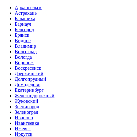
Архангельск
Астрахань
Балашиха
Барнаул
Белгород
Брянск
Видное
Владимир
Волгоград
Вологда
Воронеж
Воскресенск
Дзержинский
Долгопрудный
Домодедово
Екатеринбург
Железнодорожный
Жуковский
Звенигород
Зеленоград
Иваново
Ивантеевка
Ижевск
Иркутск