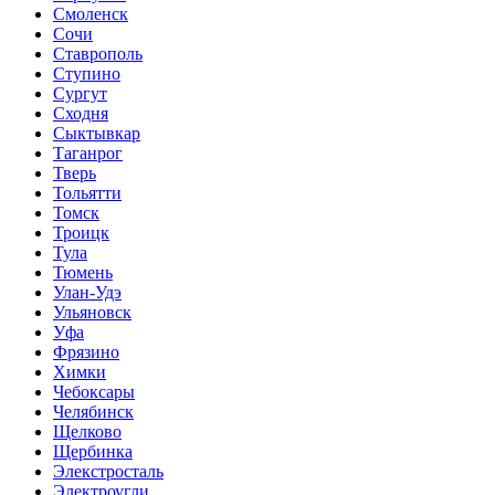
Смоленск
Сочи
Ставрополь
Ступино
Сургут
Сходня
Сыктывкар
Таганрог
Тверь
Тольятти
Томск
Троицк
Тула
Тюмень
Улан-Удэ
Ульяновск
Уфа
Фрязино
Химки
Чебоксары
Челябинск
Щелково
Щербинка
Элекстросталь
Электроугли