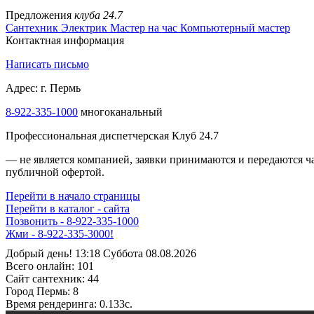
Предложения
клуба 24.7
Сантехник
Электрик
Мастер на час
Компьютерный мастер
Контактная информация
Написать письмо
Адрес: г. Пермь
8-922-335-1000
многоканальный
Профессиональная диспетчерская Клуб 24.7
— не является компанией, заявки принимаются и передаются 
публичной офертой.
Перейти в начало страницы
Перейти в каталог - сайта
Позвонить - 8-922-335-1000
Жми - 8-922-335-3000!
Добрый день! 13:18 Суббота 08.08.2026
Всего онлайн:
101
Сайт cантехник:
44
Город Пермь:
8
Время рендеринга:
0.133c.