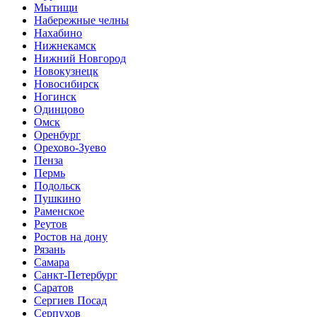
Мытищи
Набережные челны
Нахабино
Нижнекамск
Нижний Новгород
Новокузнецк
Новосибирск
Ногинск
Одинцово
Омск
Оренбург
Орехово-Зуево
Пенза
Пермь
Подольск
Пушкино
Раменское
Реутов
Ростов на дону
Рязань
Самара
Санкт-Петербург
Саратов
Сергиев Посад
Серпухов