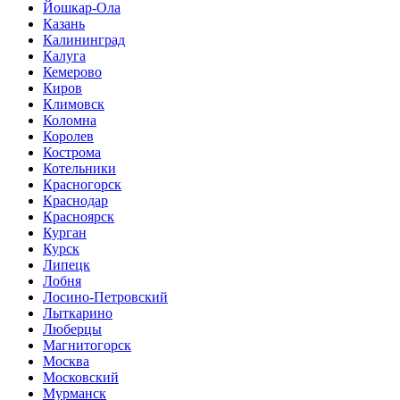
Йошкар-Ола
Казань
Калининград
Калуга
Кемерово
Киров
Климовск
Коломна
Королев
Кострома
Котельники
Красногорск
Краснодар
Красноярск
Курган
Курск
Липецк
Лобня
Лосино-Петровский
Лыткарино
Люберцы
Магнитогорск
Москва
Московский
Мурманск