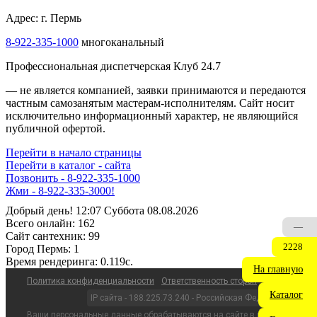
Адрес: г. Пермь
8-922-335-1000
многоканальный
Профессиональная диспетчерская Клуб 24.7
— не является компанией, заявки принимаются и передаются
частным самозанятым мастерам‑исполнителям. Сайт носит
исключительно информационный характер, не являющийся
публичной офертой.
Перейти в начало страницы
Перейти в каталог - сайта
Позвонить - 8-922-335-1000
Жми - 8-922-335-3000!
Добрый день! 12:07 Суббота 08.08.2026
Всего онлайн:
162
—
Сайт cантехник:
99
2228
Город Пермь:
1
Время рендеринга:
0.119c.
На главную
Политика конфиденциальности
Ответственность сторон
Каталог
IP сайта - 188.225.73.240 - Российская Федерация
Ваши персональные данные обрабатываются на сайте в целях