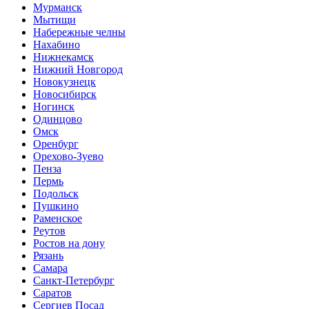
Мурманск
Мытищи
Набережные челны
Нахабино
Нижнекамск
Нижний Новгород
Новокузнецк
Новосибирск
Ногинск
Одинцово
Омск
Оренбург
Орехово-Зуево
Пенза
Пермь
Подольск
Пушкино
Раменское
Реутов
Ростов на дону
Рязань
Самара
Санкт-Петербург
Саратов
Сергиев Посад