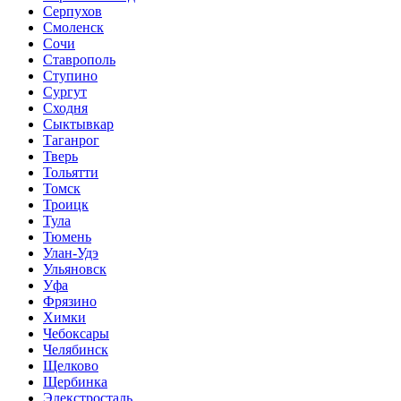
Серпухов
Смоленск
Сочи
Ставрополь
Ступино
Сургут
Сходня
Сыктывкар
Таганрог
Тверь
Тольятти
Томск
Троицк
Тула
Тюмень
Улан-Удэ
Ульяновск
Уфа
Фрязино
Химки
Чебоксары
Челябинск
Щелково
Щербинка
Элекстросталь