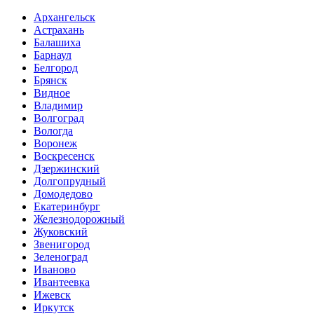
Архангельск
Астрахань
Балашиха
Барнаул
Белгород
Брянск
Видное
Владимир
Волгоград
Вологда
Воронеж
Воскресенск
Дзержинский
Долгопрудный
Домодедово
Екатеринбург
Железнодорожный
Жуковский
Звенигород
Зеленоград
Иваново
Ивантеевка
Ижевск
Иркутск