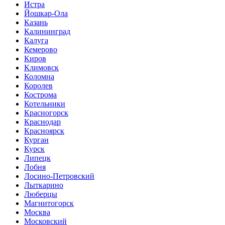
Истра
Йошкар-Ола
Казань
Калининград
Калуга
Кемерово
Киров
Климовск
Коломна
Королев
Кострома
Котельники
Красногорск
Краснодар
Красноярск
Курган
Курск
Липецк
Лобня
Лосино-Петровский
Лыткарино
Люберцы
Магнитогорск
Москва
Московский