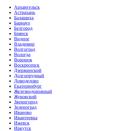
Архангельск
Астрахань
Балашиха
Барнаул
Белгород
Брянск
Видное
Владимир
Волгоград
Вологда
Воронеж
Воскресенск
Дзержинский
Долгопрудный
Домодедово
Екатеринбург
Железнодорожный
Жуковский
Звенигород
Зеленоград
Иваново
Ивантеевка
Ижевск
Иркутск