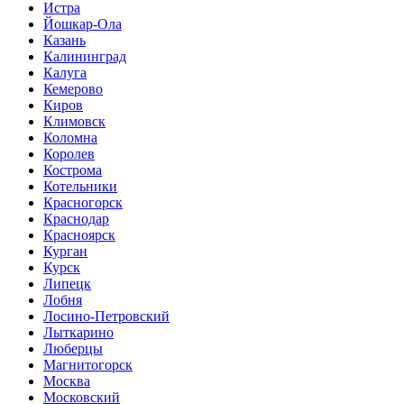
Истра
Йошкар-Ола
Казань
Калининград
Калуга
Кемерово
Киров
Климовск
Коломна
Королев
Кострома
Котельники
Красногорск
Краснодар
Красноярск
Курган
Курск
Липецк
Лобня
Лосино-Петровский
Лыткарино
Люберцы
Магнитогорск
Москва
Московский