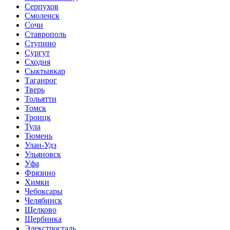
Серпухов
Смоленск
Сочи
Ставрополь
Ступино
Сургут
Сходня
Сыктывкар
Таганрог
Тверь
Тольятти
Томск
Троицк
Тула
Тюмень
Улан-Удэ
Ульяновск
Уфа
Фрязино
Химки
Чебоксары
Челябинск
Щелково
Щербинка
Элекстросталь