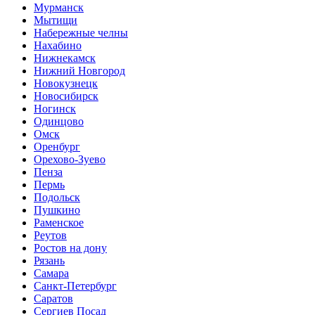
Мурманск
Мытищи
Набережные челны
Нахабино
Нижнекамск
Нижний Новгород
Новокузнецк
Новосибирск
Ногинск
Одинцово
Омск
Оренбург
Орехово-Зуево
Пенза
Пермь
Подольск
Пушкино
Раменское
Реутов
Ростов на дону
Рязань
Самара
Санкт-Петербург
Саратов
Сергиев Посад