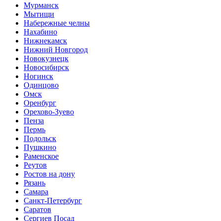
Мурманск
Мытищи
Набережные челны
Нахабино
Нижнекамск
Нижний Новгород
Новокузнецк
Новосибирск
Ногинск
Одинцово
Омск
Оренбург
Орехово-Зуево
Пенза
Пермь
Подольск
Пушкино
Раменское
Реутов
Ростов на дону
Рязань
Самара
Санкт-Петербург
Саратов
Сергиев Посад