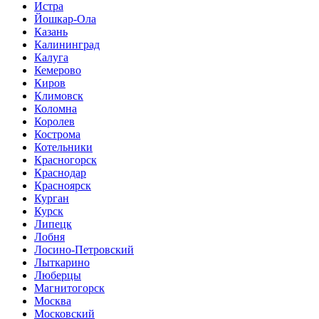
Истра
Йошкар-Ола
Казань
Калининград
Калуга
Кемерово
Киров
Климовск
Коломна
Королев
Кострома
Котельники
Красногорск
Краснодар
Красноярск
Курган
Курск
Липецк
Лобня
Лосино-Петровский
Лыткарино
Люберцы
Магнитогорск
Москва
Московский