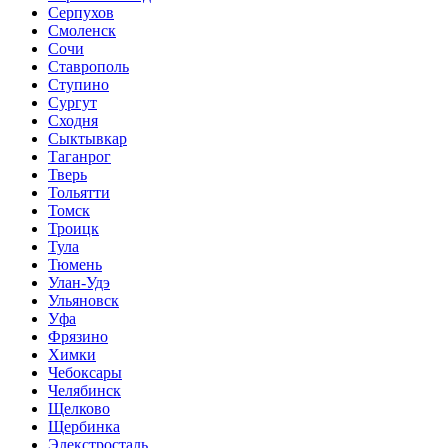
Серпухов
Смоленск
Сочи
Ставрополь
Ступино
Сургут
Сходня
Сыктывкар
Таганрог
Тверь
Тольятти
Томск
Троицк
Тула
Тюмень
Улан-Удэ
Ульяновск
Уфа
Фрязино
Химки
Чебоксары
Челябинск
Щелково
Щербинка
Элекстросталь