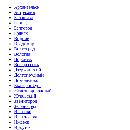
Архангельск
Астрахань
Балашиха
Барнаул
Белгород
Брянск
Видное
Владимир
Волгоград
Вологда
Воронеж
Воскресенск
Дзержинский
Долгопрудный
Домодедово
Екатеринбург
Железнодорожный
Жуковский
Звенигород
Зеленоград
Иваново
Ивантеевка
Ижевск
Иркутск