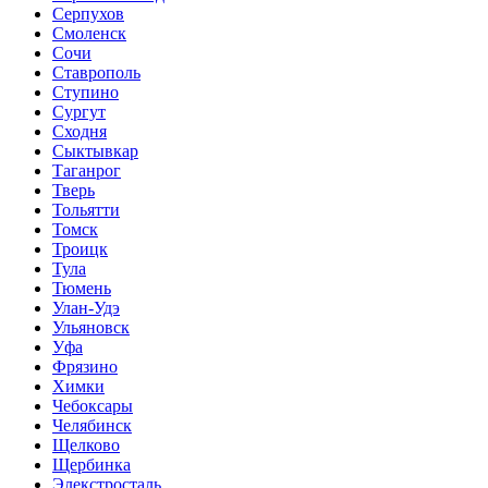
Серпухов
Смоленск
Сочи
Ставрополь
Ступино
Сургут
Сходня
Сыктывкар
Таганрог
Тверь
Тольятти
Томск
Троицк
Тула
Тюмень
Улан-Удэ
Ульяновск
Уфа
Фрязино
Химки
Чебоксары
Челябинск
Щелково
Щербинка
Элекстросталь