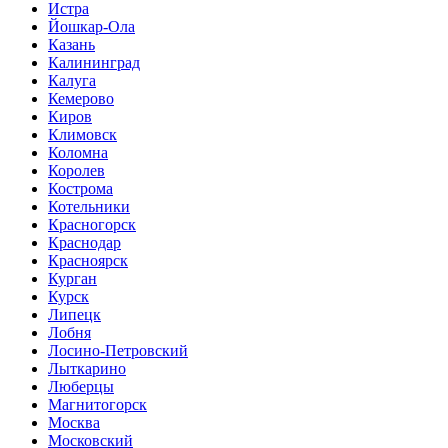
Истра
Йошкар-Ола
Казань
Калининград
Калуга
Кемерово
Киров
Климовск
Коломна
Королев
Кострома
Котельники
Красногорск
Краснодар
Красноярск
Курган
Курск
Липецк
Лобня
Лосино-Петровский
Лыткарино
Люберцы
Магнитогорск
Москва
Московский