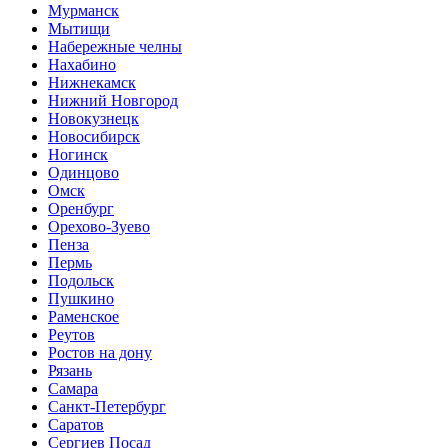
Мурманск
Мытищи
Набережные челны
Нахабино
Нижнекамск
Нижний Новгород
Новокузнецк
Новосибирск
Ногинск
Одинцово
Омск
Оренбург
Орехово-Зуево
Пенза
Пермь
Подольск
Пушкино
Раменское
Реутов
Ростов на дону
Рязань
Самара
Санкт-Петербург
Саратов
Сергиев Посад