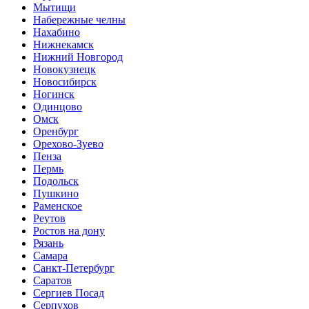
Мытищи
Набережные челны
Нахабино
Нижнекамск
Нижний Новгород
Новокузнецк
Новосибирск
Ногинск
Одинцово
Омск
Оренбург
Орехово-Зуево
Пенза
Пермь
Подольск
Пушкино
Раменское
Реутов
Ростов на дону
Рязань
Самара
Санкт-Петербург
Саратов
Сергиев Посад
Серпухов