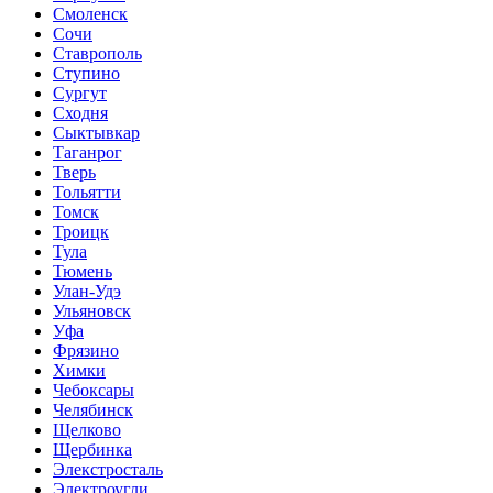
Смоленск
Сочи
Ставрополь
Ступино
Сургут
Сходня
Сыктывкар
Таганрог
Тверь
Тольятти
Томск
Троицк
Тула
Тюмень
Улан-Удэ
Ульяновск
Уфа
Фрязино
Химки
Чебоксары
Челябинск
Щелково
Щербинка
Элекстросталь
Электроугли