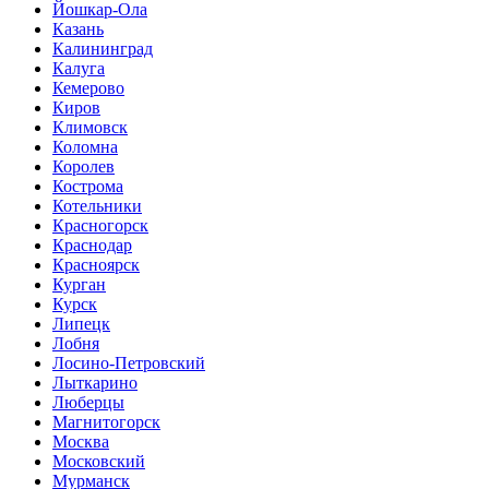
Йошкар-Ола
Казань
Калининград
Калуга
Кемерово
Киров
Климовск
Коломна
Королев
Кострома
Котельники
Красногорск
Краснодар
Красноярск
Курган
Курск
Липецк
Лобня
Лосино-Петровский
Лыткарино
Люберцы
Магнитогорск
Москва
Московский
Мурманск