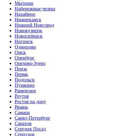
Мытищи
Набережные челны
Нахабино
Нижнекамск
Нижний Новгород
Новокузнецк
Новосибирск
Ногинск
Одинцово
Омск
Оренбург
Орехово-Зуево
Пенза
Пермь
Подольск
Пушкино
Раменское
Реутов
Ростов на дону
Рязань
Самара
Санкт-Петербург
Саратов
Сергиев Посад
Серпухов