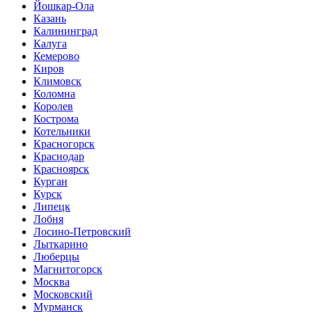
Йошкар-Ола
Казань
Калининград
Калуга
Кемерово
Киров
Климовск
Коломна
Королев
Кострома
Котельники
Красногорск
Краснодар
Красноярск
Курган
Курск
Липецк
Лобня
Лосино-Петровский
Лыткарино
Люберцы
Магнитогорск
Москва
Московский
Мурманск