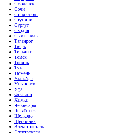
Смоленск
Сочи
Ставрополь
Ступино
Сургут
Сходня
Сыктывкар
Таганрог
Тверь
Тольятти
Томск
Троицк
Тула
Тюмень
Улан-Удэ
Ульяновск
Уфа
Фрязино
Химки
Чебоксары
Челябинск
Щелково
Щербинка
Элекстросталь
Электроугли