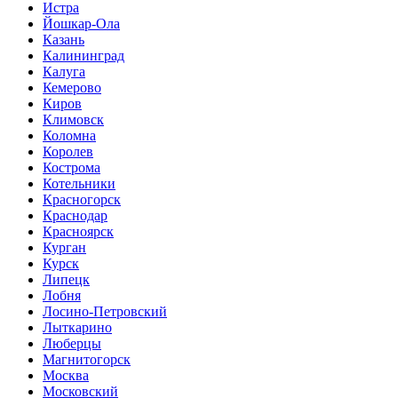
Истра
Йошкар-Ола
Казань
Калининград
Калуга
Кемерово
Киров
Климовск
Коломна
Королев
Кострома
Котельники
Красногорск
Краснодар
Красноярск
Курган
Курск
Липецк
Лобня
Лосино-Петровский
Лыткарино
Люберцы
Магнитогорск
Москва
Московский