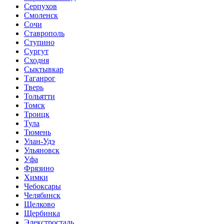
Серпухов
Смоленск
Сочи
Ставрополь
Ступино
Сургут
Сходня
Сыктывкар
Таганрог
Тверь
Тольятти
Томск
Троицк
Тула
Тюмень
Улан-Удэ
Ульяновск
Уфа
Фрязино
Химки
Чебоксары
Челябинск
Щелково
Щербинка
Элекстросталь