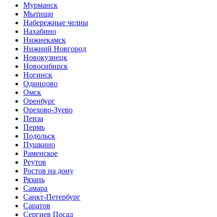
Мурманск
Мытищи
Набережные челны
Нахабино
Нижнекамск
Нижний Новгород
Новокузнецк
Новосибирск
Ногинск
Одинцово
Омск
Оренбург
Орехово-Зуево
Пенза
Пермь
Подольск
Пушкино
Раменское
Реутов
Ростов на дону
Рязань
Самара
Санкт-Петербург
Саратов
Сергиев Посад