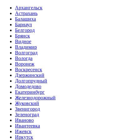
Архангельск
Астрахань
Балашиха
Барнаул
Белгород
Брянск
Видное
Владимир
Волгоград
Вологда
Воронеж
Воскресенск
Дзержинский
Долгопрудный
Домодедово
Екатеринбург
Железнодорожный
Жуковский
Звенигород
Зеленоград
Иваново
Ивантеевка
Ижевск
Иркутск