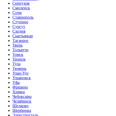
Серпухов
Смоленск
Сочи
Ставрополь
Ступино
Сургут
Сходня
Сыктывкар
Таганрог
Тверь
Тольятти
Томск
Троицк
Тула
Тюмень
Улан-Удэ
Ульяновск
Уфа
Фрязино
Химки
Чебоксары
Челябинск
Щелково
Щербинка
Элекстросталь