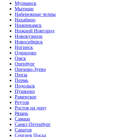
Мурманск
Мытищи
Набережные челны
Нахабино
Нижнекамск
Нижний Новгород
Новокузнецк
Новосибирск
Ногинск
Одинцово
Омск
Оренбург
Орехово-Зуево
Пенза
Пермь
Подольск
Пушкино
Раменское
Реутов
Ростов на дону
Рязань
Самара
Санкт-Петербург
Саратов
Сергиев Посад