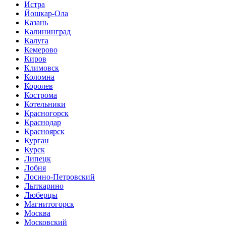
Истра
Йошкар-Ола
Казань
Калининград
Калуга
Кемерово
Киров
Климовск
Коломна
Королев
Кострома
Котельники
Красногорск
Краснодар
Красноярск
Курган
Курск
Липецк
Лобня
Лосино-Петровский
Лыткарино
Люберцы
Магнитогорск
Москва
Московский