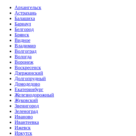
Архангельск
Астрахань
Балашиха
Барнаул
Белгород
Брянск
Видное
Владимир
Волгоград
Вологда
Воронеж
Воскресенск
Дзержинский
Долгопрудный
Домодедово
Екатеринбург
Железнодорожный
Жуковский
Звенигород
Зеленоград
Иваново
Ивантеевка
Ижевск
Иркутск